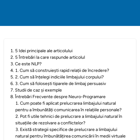
1
.
5 Idei principale ale articolului
2
.
5 Întrebări la care raspunde articolul
3
.
Ce este NLP?
4
.
1. Cum să construiești rapid relații de încredere?
5
.
2. Cum să înțelegi indiciile limbajului corpului?
6
.
3. Cum să folosești tiparele de limbaj persuasiv
7
.
Studii de caz și exemple
8
.
Întrebări Frecvente despre Neuro-Programare
1
.
Cum poate fi aplicat prelucrarea limbajului natural
pentru a îmbunătăți comunicarea în relațiile personale?
2
.
Pot fi utile tehnici de prelucrare a limbajului natural în
situațiile de rezolvare a conflictelor?
3
.
Există strategii specifice de prelucrare a limbajului
natural pentru îmbunătățirea comunicării în medii virtuale