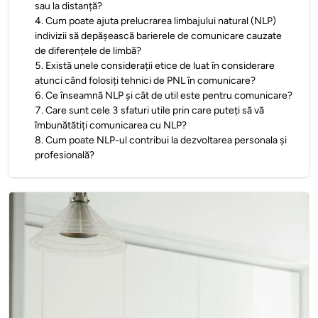
sau la distanță?
4
.
Cum poate ajuta prelucrarea limbajului natural (NLP)
indivizii să depășească barierele de comunicare cauzate
de diferențele de limbă?
5
.
Există unele considerații etice de luat în considerare
atunci când folosiți tehnici de PNL în comunicare?
6
.
Ce înseamnă NLP și cât de util este pentru comunicare?
7
.
Care sunt cele 3 sfaturi utile prin care puteți să vă
îmbunătătiți comunicarea cu NLP?
8
.
Cum poate NLP-ul contribui la dezvoltarea personala și
profesională?