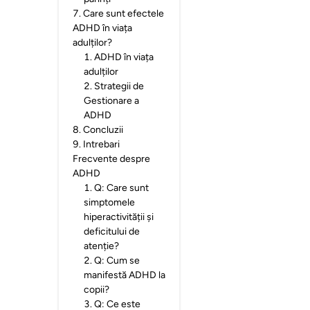
7
.
Care sunt efectele
ADHD în viața
adulților?
1
.
ADHD în viața
adulților
2
.
Strategii de
Gestionare a
ADHD
8
.
Concluzii
9
.
Intrebari
Frecvente despre
ADHD
1
.
Q: Care sunt
simptomele
hiperactivității și
deficitului de
atenție?
2
.
Q: Cum se
manifestă ADHD la
copii?
3
.
Q: Ce este