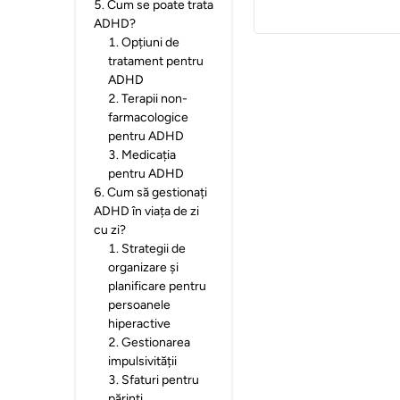
5
.
Cum se poate trata
ADHD?
1
.
Opțiuni de
tratament pentru
ADHD
2
.
Terapii non-
farmacologice
pentru ADHD
3
.
Medicația
pentru ADHD
6
.
Cum să gestionați
ADHD în viața de zi
cu zi?
1
.
Strategii de
organizare și
planificare pentru
persoanele
hiperactive
2
.
Gestionarea
impulsivității
3
.
Sfaturi pentru
părinți