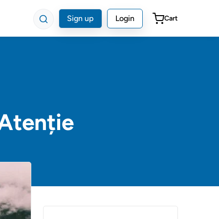
Sign up
Login
Cart
 Atenție