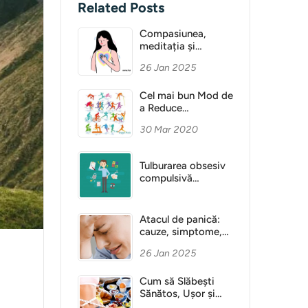
Related Posts
Compasiunea,
meditația și
Sănătatea Mentală
26 Jan 2025
Cel mai bun Mod de
a Reduce
Anxietatea
30 Mar 2020
Tulburarea obsesiv
compulsivă
(obsesie)
Atacul de panică:
cauze, simptome,
diagnostic
26 Jan 2025
Cum să Slăbești
Sănătos, Ușor și
Fără Dietă