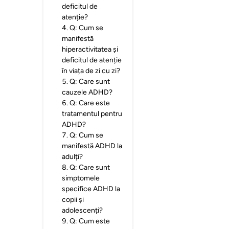
deficitul de
atenție?
4
.
Q: Cum se
manifestă
hiperactivitatea și
deficitul de atenție
în viața de zi cu zi?
5
.
Q: Care sunt
cauzele ADHD?
6
.
Q: Care este
tratamentul pentru
ADHD?
7
.
Q: Cum se
manifestă ADHD la
adulți?
8
.
Q: Care sunt
simptomele
specifice ADHD la
copii și
adolescenți?
9
.
Q: Cum este