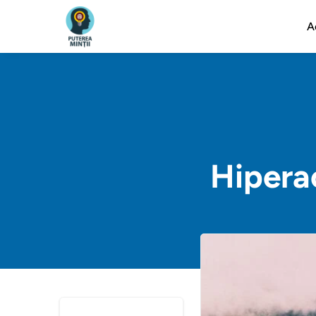
A
Hiperac