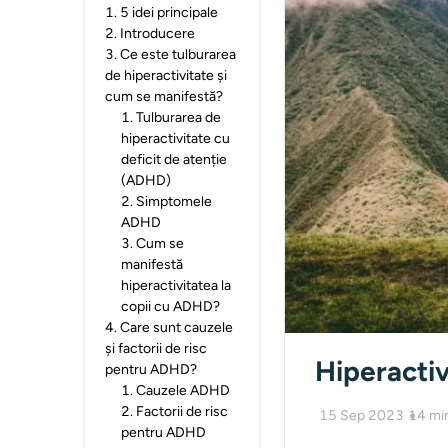
1
.
5 idei principale
2
.
Introducere
3
.
Ce este tulburarea
de hiperactivitate și
cum se manifestă?
1
.
Tulburarea de
hiperactivitate cu
deficit de atenție
(ADHD)
2
.
Simptomele
ADHD
3
.
Cum se
manifestă
hiperactivitatea la
copii cu ADHD?
4
.
Care sunt cauzele
și factorii de risc
Hiperactiv
pentru ADHD?
1
.
Cauzele ADHD
2
.
Factorii de risc
15 Sep 2023
14
mi
pentru ADHD