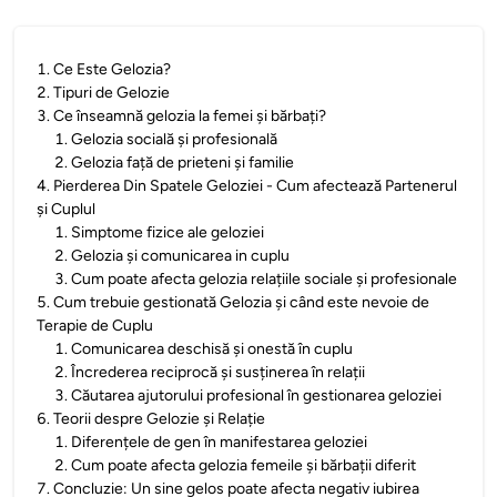
1
.
Ce Este Gelozia?
2
.
Tipuri de Gelozie
3
.
Ce înseamnă gelozia la femei și bărbați?
1
.
Gelozia socială și profesională
2
.
Gelozia față de prieteni și familie
4
.
Pierderea Din Spatele Geloziei - Cum afectează Partenerul
și Cuplul
1
.
Simptome fizice ale geloziei
2
.
Gelozia și comunicarea in cuplu
3
.
Cum poate afecta gelozia relațiile sociale și profesionale
5
.
Cum trebuie gestionată Gelozia și când este nevoie de
Terapie de Cuplu
1
.
Comunicarea deschisă și onestă în cuplu
2
.
Încrederea reciprocă și susținerea în relații
3
.
Căutarea ajutorului profesional în gestionarea geloziei
6
.
Teorii despre Gelozie și Relație
1
.
Diferențele de gen în manifestarea geloziei
2
.
Cum poate afecta gelozia femeile și bărbații diferit
7
.
Concluzie: Un sine gelos poate afecta negativ iubirea