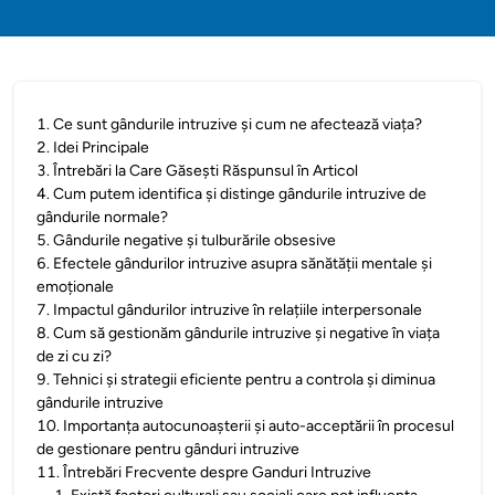
1
.
Ce sunt gândurile intruzive și cum ne afectează viața?
2
.
Idei Principale
3
.
Întrebări la Care Găsești Răspunsul în Articol
4
.
Cum putem identifica și distinge gândurile intruzive de
gândurile normale?
5
.
Gândurile negative și tulburările obsesive
6
.
Efectele gândurilor intruzive asupra sănătății mentale și
emoționale
7
.
Impactul gândurilor intruzive în relațiile interpersonale
8
.
Cum să gestionăm gândurile intruzive și negative în viața
de zi cu zi?
9
.
Tehnici și strategii eficiente pentru a controla și diminua
gândurile intruzive
10
.
Importanța autocunoașterii și auto-acceptării în procesul
de gestionare pentru gânduri intruzive
11
.
Întrebări Frecvente despre Ganduri Intruzive