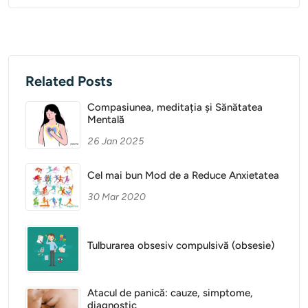
Related Posts
Compasiunea, meditația și Sănătatea
Mentală
26 Jan 2025
Cel mai bun Mod de a Reduce Anxietatea
30 Mar 2020
Tulburarea obsesiv compulsivă (obsesie)
Atacul de panică: cauze, simptome,
diagnostic