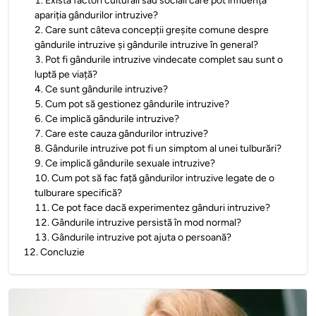
1
.
Există factori culturali sau sociali care pot influența
apariția gândurilor intruzive?
2
.
Care sunt câteva concepții greșite comune despre
gândurile intruzive și gândurile intruzive în general?
3
.
Pot fi gândurile intruzive vindecate complet sau sunt o
luptă pe viață?
4
.
Ce sunt gândurile intruzive?
5
.
Cum pot să gestionez gândurile intruzive?
6
.
Ce implică gândurile intruzive?
7
.
Care este cauza gândurilor intruzive?
8
.
Gândurile intruzive pot fi un simptom al unei tulburări?
9
.
Ce implică gândurile sexuale intruzive?
10
.
Cum pot să fac față gândurilor intruzive legate de o
tulburare specifică?
11
.
Ce pot face dacă experimentez gânduri intruzive?
12
.
Gândurile intruzive persistă în mod normal?
13
.
Gândurile intruzive pot ajuta o persoană?
12
.
Concluzie