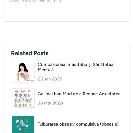
7 Sep 2023
32
minute read
Related Posts
Compasiunea, meditația și Sănătatea
Mentală
26 Jan 2025
Cel mai bun Mod de a Reduce Anxietatea
30 Mar 2020
Tulburarea obsesiv compulsivă (obsesie)