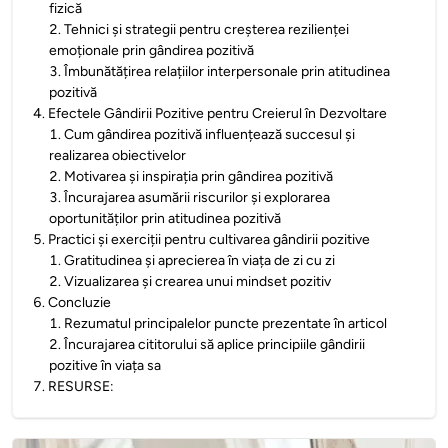
fizică
2
.
Tehnici și strategii pentru creșterea rezilienței
emoționale prin gândirea pozitivă
3
.
Îmbunătățirea relațiilor interpersonale prin atitudinea
pozitivă
4
.
Efectele Gândirii Pozitive pentru Creierul în Dezvoltare
1
.
Cum gândirea pozitivă influențează succesul și
realizarea obiectivelor
2
.
Motivarea și inspirația prin gândirea pozitivă
3
.
Încurajarea asumării riscurilor și explorarea
oportunităților prin atitudinea pozitivă
5
.
Practici și exerciții pentru cultivarea gândirii pozitive
1
.
Gratitudinea și aprecierea în viața de zi cu zi
2
.
Vizualizarea și crearea unui mindset pozitiv
6
.
Concluzie
1
.
Rezumatul principalelor puncte prezentate în articol
2
.
Încurajarea cititorului să aplice principiile gândirii
pozitive în viața sa
7
.
RESURSE: