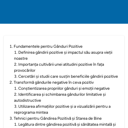
1
.
Fundamentele pentru Gânduri Pozitive
1
.
Definirea gândirii pozitive și impactul său asupra vieții
noastre
2
.
Importanța cultivării unei atitudini pozitive în fața
provocărilor
3
.
Cercetări și studii care susțin beneficiile gândirii pozitive
2
.
Transformă gândurile negative în ceva pozitiv
1
.
Conștientizarea propriilor gânduri și emoții negative
2
.
Identificarea și schimbarea gândurilor limitative și
autodistructive
3
.
Utilizarea afirmațiilor pozitive și a vizualizării pentru a
reprograma mintea
3
.
Tehnici pentru Gândirea Pozitivă și Starea de Bine
1
.
Legătura dintre gândirea pozitivă și sănătatea mintală și