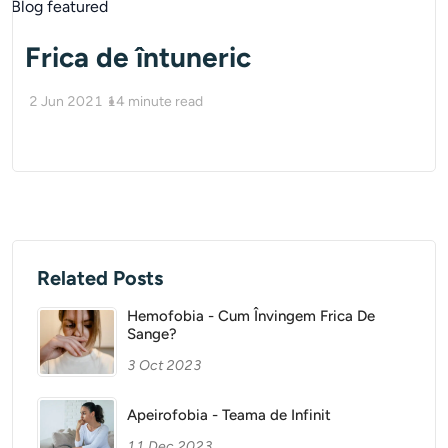
Frica de întuneric
2 Jun 2021
14
minute read
Related Posts
Hemofobia - Cum Învingem Frica De
Sange?
3 Oct 2023
Apeirofobia - Teama de Infinit
11 Dec 2023