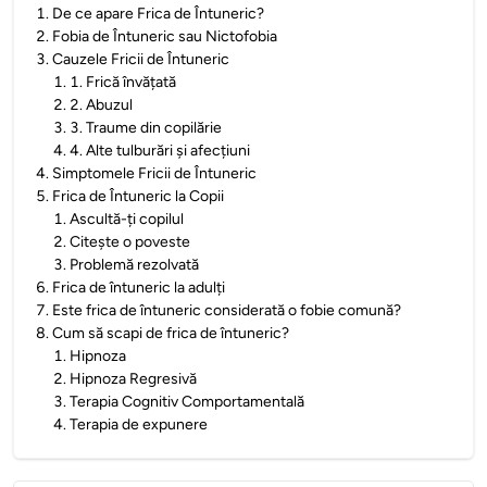
1
.
De ce apare Frica de Întuneric?
2
.
Fobia de Întuneric sau Nictofobia
3
.
Cauzele Fricii de Întuneric
1
.
1. Frică învățată
2
.
2. Abuzul
3
.
3. Traume din copilărie
4
.
4. Alte tulburări și afecțiuni
4
.
Simptomele Fricii de Întuneric
5
.
Frica de Întuneric la Copii
1
.
Ascultă-ți copilul
2
.
Citește o poveste
3
.
Problemă rezolvată
6
.
Frica de întuneric la adulți
7
.
Este frica de întuneric considerată o fobie comună?
8
.
Cum să scapi de frica de întuneric?
1
.
Hipnoza
2
.
Hipnoza Regresivă
3
.
Terapia Cognitiv Comportamentală
4
.
Terapia de expunere