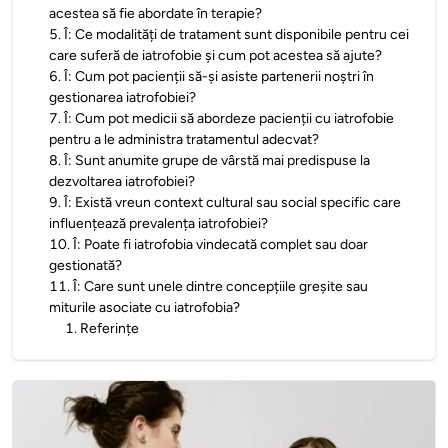
acestea să fie abordate în terapie?
5
.
Î: Ce modalități de tratament sunt disponibile pentru cei
care suferă de iatrofobie și cum pot acestea să ajute?
6
.
Î: Cum pot pacienții să-și asiste partenerii noștri în
gestionarea iatrofobiei?
7
.
Î: Cum pot medicii să abordeze pacienții cu iatrofobie
pentru a le administra tratamentul adecvat?
8
.
Î: Sunt anumite grupe de vârstă mai predispuse la
dezvoltarea iatrofobiei?
9
.
Î: Există vreun context cultural sau social specific care
influențează prevalența iatrofobiei?
10
.
Î: Poate fi iatrofobia vindecată complet sau doar
gestionată?
11
.
Î: Care sunt unele dintre concepțiile greșite sau
miturile asociate cu iatrofobia?
1
.
Referințe