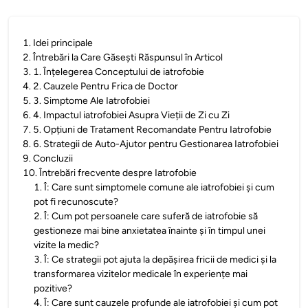
1
.
Idei principale
2
.
Întrebări la Care Găsești Răspunsul în Articol
3
.
1. Înțelegerea Conceptului de iatrofobie
4
.
2. Cauzele Pentru Frica de Doctor
5
.
3. Simptome Ale Iatrofobiei
6
.
4. Impactul iatrofobiei Asupra Vieții de Zi cu Zi
7
.
5. Opțiuni de Tratament Recomandate Pentru Iatrofobie
8
.
6. Strategii de Auto-Ajutor pentru Gestionarea Iatrofobiei
9
.
Concluzii
10
.
Întrebări frecvente despre Iatrofobie
1
.
Î: Care sunt simptomele comune ale iatrofobiei și cum
pot fi recunoscute?
2
.
Î: Cum pot persoanele care suferă de iatrofobie să
gestioneze mai bine anxietatea înainte și în timpul unei
vizite la medic?
3
.
Î: Ce strategii pot ajuta la depășirea fricii de medici și la
transformarea vizitelor medicale în experiențe mai
pozitive?
4
.
Î: Care sunt cauzele profunde ale iatrofobiei și cum pot