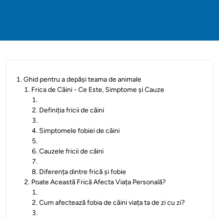
1
.
Ghid pentru a depăși teama de animale
1
.
Frica de Câini - Ce Este, Simptome și Cauze
1
.
2
.
Definiția fricii de câini
3
.
4
.
Simptomele fobiei de câini
5
.
6
.
Cauzele fricii de câini
7
.
8
.
Diferența dintre frică și fobie
2
.
Poate Această Frică Afecta Viața Personală?
1
.
2
.
Cum afectează fobia de câini viața ta de zi cu zi?
3
.