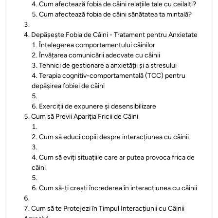
4
.
Cum afectează fobia de câini relațiile tale cu ceilalți?
5
.
Cum afectează fobia de câini sănătatea ta mintală?
3
.
4
.
Depășește Fobia de Câini - Tratament pentru Anxietate
1
.
Înțelegerea comportamentului câinilor
2
.
Învățarea comunicării adecvate cu câinii
3
.
Tehnici de gestionare a anxietății și a stresului
4
.
Terapia cognitiv-comportamentală (TCC) pentru
depășirea fobiei de câini
5
.
6
.
Exerciții de expunere și desensibilizare
5
.
Cum să Previi Apariția Fricii de Câini
1
.
2
.
Cum să educi copiii despre interacțiunea cu câinii
3
.
4
.
Cum să eviți situațiile care ar putea provoca frica de
câini
5
.
6
.
Cum să-ți crești încrederea în interacțiunea cu câinii
6
.
7
.
Cum să te Protejezi în Timpul Interacțiunii cu Câinii