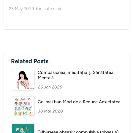
23 May 2019
3
minute read
Related Posts
Compasiunea, meditația și Sănătatea
Mentală
26 Jan 2025
Cel mai bun Mod de a Reduce Anxietatea
30 Mar 2020
Tulburarea obsesiv compulsivă (obsesie)