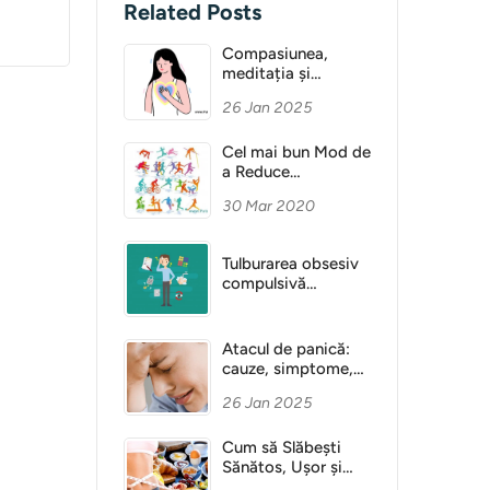
Related Posts
Compasiunea,
meditația și
Sănătatea Mentală
26 Jan 2025
Cel mai bun Mod de
a Reduce
Anxietatea
30 Mar 2020
Tulburarea obsesiv
compulsivă
(obsesie)
Atacul de panică:
cauze, simptome,
diagnostic
26 Jan 2025
Cum să Slăbești
Sănătos, Ușor și
Fără Dietă