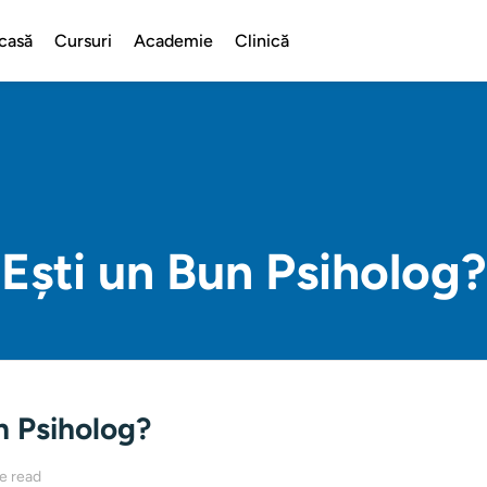
casă
Cursuri
Academie
Clinică
Ești un Bun Psiholog?
n Psiholog?
e read