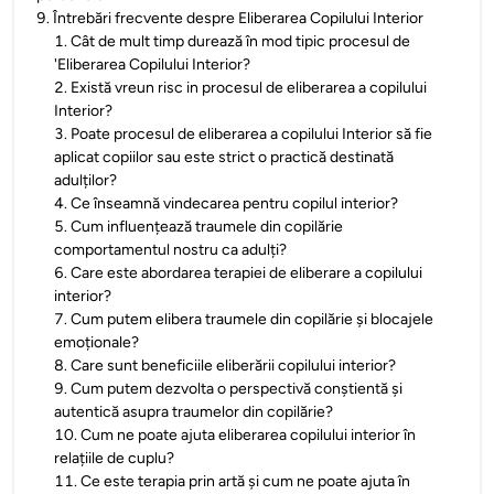
9
.
Întrebări frecvente despre Eliberarea Copilului Interior
1
.
Cât de mult timp durează în mod tipic procesul de
'Eliberarea Copilului Interior?
2
.
Există vreun risc in procesul de eliberarea a copilului
Interior?
3
.
Poate procesul de eliberarea a copilului Interior să fie
aplicat copiilor sau este strict o practică destinată
adulților?
4
.
Ce înseamnă vindecarea pentru copilul interior?
5
.
Cum influențează traumele din copilărie
comportamentul nostru ca adulți?
6
.
Care este abordarea terapiei de eliberare a copilului
interior?
7
.
Cum putem elibera traumele din copilărie și blocajele
emoționale?
8
.
Care sunt beneficiile eliberării copilului interior?
9
.
Cum putem dezvolta o perspectivă conștientă și
autentică asupra traumelor din copilărie?
10
.
Cum ne poate ajuta eliberarea copilului interior în
relațiile de cuplu?
11
.
Ce este terapia prin artă și cum ne poate ajuta în