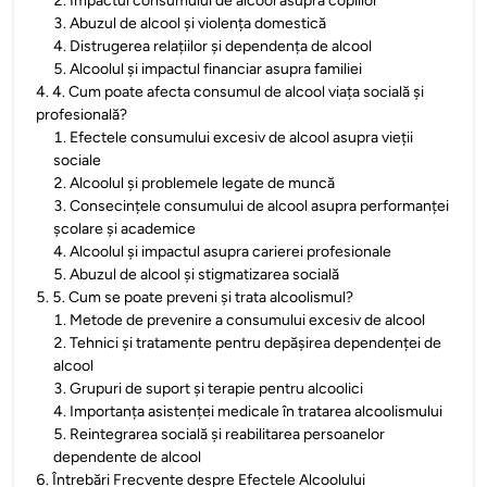
2
.
Impactul consumului de alcool asupra copiilor
3
.
Abuzul de alcool și violența domestică
4
.
Distrugerea relațiilor și dependența de alcool
5
.
Alcoolul și impactul financiar asupra familiei
4
.
4. Cum poate afecta consumul de alcool viața socială și
profesională?
1
.
Efectele consumului excesiv de alcool asupra vieții
sociale
2
.
Alcoolul și problemele legate de muncă
3
.
Consecințele consumului de alcool asupra performanței
școlare și academice
4
.
Alcoolul și impactul asupra carierei profesionale
5
.
Abuzul de alcool și stigmatizarea socială
5
.
5. Cum se poate preveni și trata alcoolismul?
1
.
Metode de prevenire a consumului excesiv de alcool
2
.
Tehnici și tratamente pentru depășirea dependenței de
alcool
3
.
Grupuri de suport și terapie pentru alcoolici
4
.
Importanța asistenței medicale în tratarea alcoolismului
5
.
Reintegrarea socială și reabilitarea persoanelor
dependente de alcool
6
.
Întrebări Frecvente despre Efectele Alcoolului