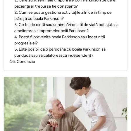
1
.
Care sunt semnele timpurii ale bolii Parkinson de care
pacienții ar trebui să fie conștienți?
2
.
Cum se poate gestiona activitățile zilnice în timp ce
trăiești cu boala Parkinson?
3
.
Ce fel de dietă sau schimbări de stil de viață pot ajuta la
ameliorarea simptomelor bolii Parkinson?
4
.
Poate fi prevenită boala Parkinson sau încetinită
progresia ei?
5
.
Este posibil ca o persoană cu boala Parkinson să
conducă sau să călătorească independent?
16
.
Concluzie