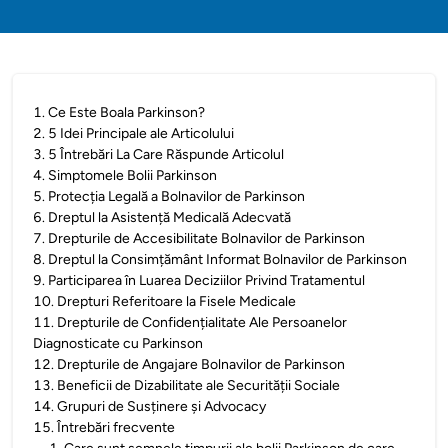
1
.
Ce Este Boala Parkinson?
2
.
5 Idei Principale ale Articolului
3
.
5 Întrebări La Care Răspunde Articolul
4
.
Simptomele Bolii Parkinson
5
.
Protecția Legală a Bolnavilor de Parkinson
6
.
Dreptul la Asistență Medicală Adecvată
7
.
Drepturile de Accesibilitate Bolnavilor de Parkinson
8
.
Dreptul la Consimțământ Informat Bolnavilor de Parkinson
9
.
Participarea în Luarea Deciziilor Privind Tratamentul
10
.
Drepturi Referitoare la Fisele Medicale
11
.
Drepturile de Confidențialitate Ale Persoanelor
Diagnosticate cu Parkinson
12
.
Drepturile de Angajare Bolnavilor de Parkinson
13
.
Beneficii de Dizabilitate ale Securității Sociale
14
.
Grupuri de Susținere și Advocacy
15
.
Întrebări frecvente