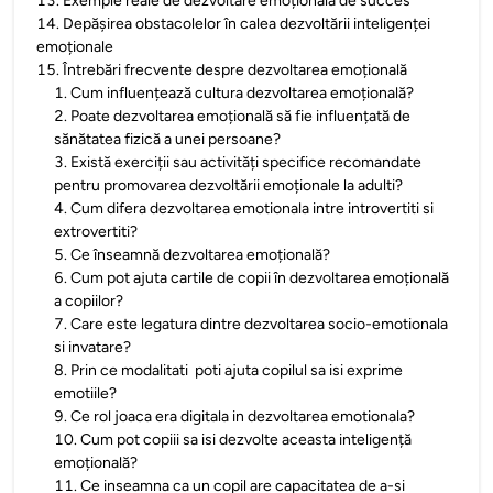
13
.
Exemple reale de dezvoltare emoțională de succes
14
.
Depășirea obstacolelor în calea dezvoltării inteligenței
emoționale
15
.
Întrebări frecvente despre dezvoltarea emoțională
1
.
Cum influențează cultura dezvoltarea emoțională?
2
.
Poate dezvoltarea emoțională să fie influențată de
sănătatea fizică a unei persoane?
3
.
Există exerciții sau activități specifice recomandate
pentru promovarea dezvoltării emoționale la adulti?
4
.
Cum difera dezvoltarea emotionala intre introvertiti si
extrovertiti?
5
.
Ce înseamnă dezvoltarea emoțională?
6
.
Cum pot ajuta cartile de copii în dezvoltarea emoțională
a copiilor?
7
.
Care este legatura dintre dezvoltarea socio-emotionala
si invatare?
8
.
Prin ce modalitati poti ajuta copilul sa isi exprime
emotiile?
9
.
Ce rol joaca era digitala in dezvoltarea emotionala?
10
.
Cum pot copiii sa isi dezvolte aceasta inteligență
emoțională?
11
.
Ce inseamna ca un copil are capacitatea de a-si