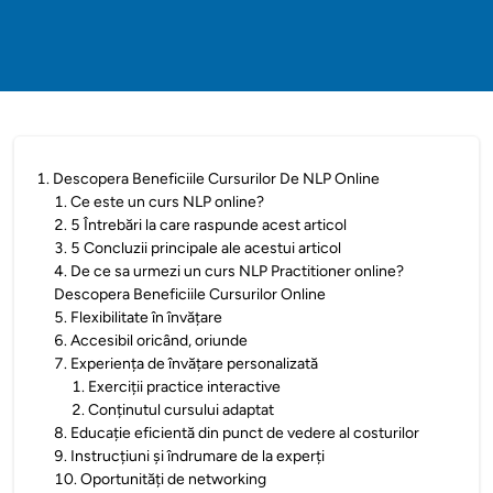
1
.
Descopera Beneficiile Cursurilor De NLP Online
1
.
Ce este un curs NLP online?
2
.
5 Întrebări la care raspunde acest articol
3
.
5 Concluzii principale ale acestui articol
4
.
De ce sa urmezi un curs NLP Practitioner online?
Descopera Beneficiile Cursurilor Online
5
.
Flexibilitate în învățare
6
.
Accesibil oricând, oriunde
7
.
Experiența de învățare personalizată
1
.
Exerciții practice interactive
2
.
Conținutul cursului adaptat
8
.
Educație eficientă din punct de vedere al costurilor
9
.
Instrucțiuni și îndrumare de la experți
10
.
Oportunități de networking