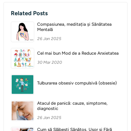
Related Posts
Compasiunea, meditația și Sănătatea
Mentală
26 Jan 2025
Cel mai bun Mod de a Reduce Anxietatea
30 Mar 2020
Tulburarea obsesiv compulsivă (obsesie)
Atacul de panică: cauze, simptome,
diagnostic
26 Jan 2025
Cum să Slăbești Sănătos, Ușor și Fără