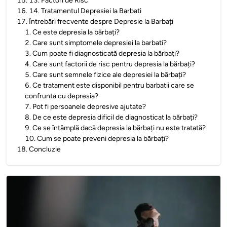
15
.
13. Factori de Risc
16
.
14. Tratamentul Depresiei la Barbati
17
.
Întrebări frecvente despre Depresie la Barbați
1
.
Ce este depresia la bărbați?
2
.
Care sunt simptomele depresiei la barbati?
3
.
Cum poate fi diagnosticată depresia la bărbați?
4
.
Care sunt factorii de risc pentru depresia la bărbați?
5
.
Care sunt semnele fizice ale depresiei la bărbați?
6
.
Ce tratament este disponibil pentru barbatii care se
confrunta cu depresia?
7
.
Pot fi persoanele depresive ajutate?
8
.
De ce este depresia dificil de diagnosticat la bărbați?
9
.
Ce se întâmplă dacă depresia la bărbați nu este tratată?
10
.
Cum se poate preveni depresia la bărbați?
18
.
Concluzie