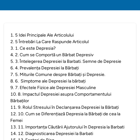
1
.
5 Idei Principale Ale Articolului
2
.
5 Întrebări La Care Raspunde Articolul
3
.
1. Ce este Depresia?
4
.
2. Cum se Comportă un Bărbat Depresiv
5
.
3. Întelegerea Depresiei la Barbati. Semne de Depresie
6
.
4. Prevalența Depresiei la Bărbați
7
.
5. Miturile Comune despre Bărbați și Depresie.
8
.
6. Simptome ale Depresiei la bărbați
9
.
7. Efectele Fizice ale Depresiei Masculine
10
.
8. Impactul Depresiei asupra Comportamentului
Bărbaților
11
.
9. Rolul Stresului în Declanșarea Depresiei la Bărbați
12
.
10. Cum se Diferențiază Depresia la Bărbați de cea la
Femei
13
.
11. Importanța Căutării Ajutorului în Depresia la Barbati
14
.
12. Diagnosticarea Depresiei la Barbati