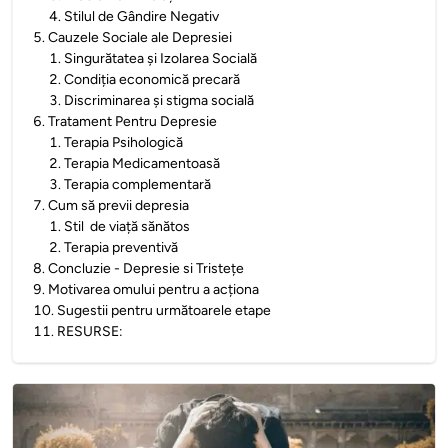
4
.
Stilul de Gândire Negativ
5
.
Cauzele Sociale ale Depresiei
1
.
Singurătatea și Izolarea Socială
2
.
Condiția economică precară
3
.
Discriminarea și stigma socială
6
.
Tratament Pentru Depresie
1
.
Terapia Psihologică
2
.
Terapia Medicamentoasă
3
.
Terapia complementară
7
.
Cum să previi depresia
1
.
Stil de viață sănătos
2
.
Terapia preventivă
8
.
Concluzie - Depresie si Tristețe
9
.
Motivarea omului pentru a acționa
10
.
Sugestii pentru următoarele etape
11
.
RESURSE: