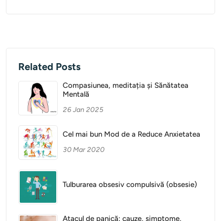
Related Posts
Compasiunea, meditația și Sănătatea
Mentală
26 Jan 2025
Cel mai bun Mod de a Reduce Anxietatea
30 Mar 2020
Tulburarea obsesiv compulsivă (obsesie)
Atacul de panică: cauze, simptome,