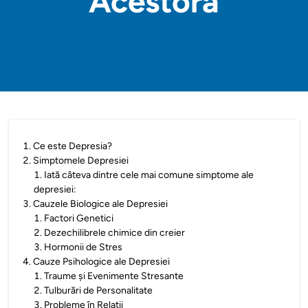
Acestora
1
.
Ce este Depresia?
2
.
Simptomele Depresiei
1
.
Iată câteva dintre cele mai comune simptome ale
depresiei:
3
.
Cauzele Biologice ale Depresiei
1
.
Factori Genetici
2
.
Dezechilibrele chimice din creier
3
.
Hormonii de Stres
4
.
Cauze Psihologice ale Depresiei
1
.
Traume și Evenimente Stresante
2
.
Tulburări de Personalitate
3
.
Probleme în Relații