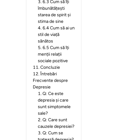
3
.
6.3 Cum să îți
îmbunătățești
starea de spirit și
stima de sine
4
.
6.4 Cum să ai un
stil de viață
sănătos
5
.
6.5 Cum să îți
menții relații
sociale pozitive
11
.
Concluzie
12
.
Întrebări
Frecvente despre
Depresie
1
.
Q: Ce este
depresia și care
sunt simptomele
sale?
2
.
Q: Care sunt
cauzele depresiei?
3
.
Q: Cum se
tratează depresia?