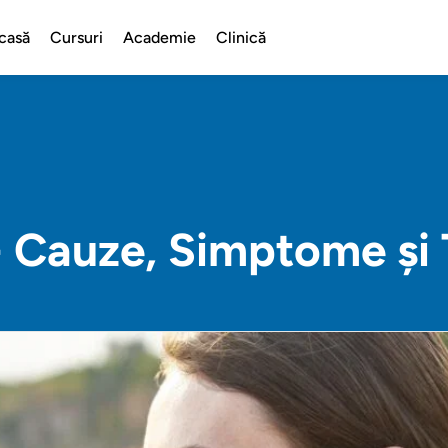
casă
Cursuri
Academie
Clinică
- Cauze, Simptome și