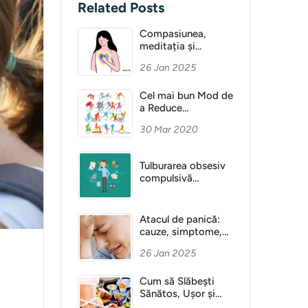
Related Posts
Compasiunea,
meditația și
Sănătatea Mentală
26 Jan 2025
Cel mai bun Mod de
a Reduce
Anxietatea
30 Mar 2020
Tulburarea obsesiv
compulsivă
(obsesie)
Atacul de panică:
cauze, simptome,
diagnostic
26 Jan 2025
Cum să Slăbești
Sănătos, Ușor și
Fără Dietă