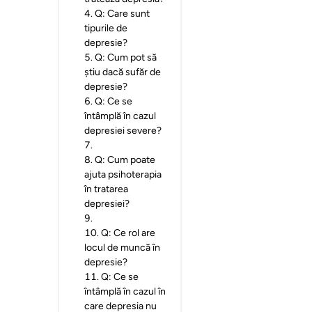
4
.
Q: Care sunt
tipurile de
depresie?
5
.
Q: Cum pot să
știu dacă sufăr de
depresie?
6
.
Q: Ce se
întâmplă în cazul
depresiei severe?
7
.
8
.
Q: Cum poate
ajuta psihoterapia
în tratarea
depresiei?
9
.
10
.
Q: Ce rol are
locul de muncă în
depresie?
11
.
Q: Ce se
întâmplă în cazul în
care depresia nu