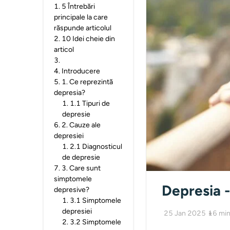
1
.
5 Întrebări
principale la care
răspunde articolul
2
.
10 Idei cheie din
articol
3
.
4
.
Introducere
5
.
1. Ce reprezintă
depresia?
1
.
1.1 Tipuri de
depresie
6
.
2. Cauze ale
depresiei
1
.
2.1 Diagnosticul
de depresie
7
.
3. Care sunt
simptomele
Depresia 
depresive?
1
.
3.1 Simptomele
depresiei
25 Jan 2025
16
min
2
.
3.2 Simptomele