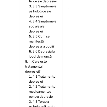
fizice ale depresiei
3
.
3.3 Simptomele
psihologice ale
depresiei
4
.
3.4 Simptomele
sociale ale
depresiei
5
.
3.5 Cum se
manifestă
depresia la copii?
6
.
3.6 Depresia la
locul de muncă
8
.
4. Care este
tratamentul
depresiei?
1
.
4.1 Tratamentul
depresiei
2
.
4.2 Tratamentul
medicamentos
pentru depresie
3
.
4.3 Terapia
psihologică pentru