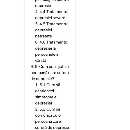
depresie
4
.
4.4 Tratamentul
depresiei severe
5
.
4.5 Tratamentul
depresiei
netratate
6
.
4.6 Tratamentul
depresiei la
persoanele în
vârstă
9
.
5. Cum poți ajuta o
persoană care sufera
de depresie?
1
.
5.1 Cum să
gestionezi
simptomele
depresiei
2
.
5.2 Cum să
comunici cu o
persoană care
suferă de depresie