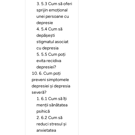
3
.
5.3 Cum să oferi
sprijin emoțional
unei persoane cu
depresie
4
.
5.4 Cum să
depășești
stigmatul asociat
cu depresia
5
.
5.5 Cum poți
evita recidiva
depresiei?
10
.
6. Cum poți
preveni simptomele
depresiei și depresia
severă?
1
.
6.1 Cum să îți
menții sănătatea
psihică
2
.
6.2 Cum să
reduci stresul și
anxietatea