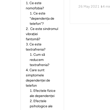
1
.
Ce este
26 May 2021
14
mi
nomofobia?
1
.
Ce este
“dependența de
telefon”?
2
.
Ce este sindromul
vibrației
fantomă?
3
.
Ce este
textrafrenia?
1
.
Cum să
reducem
textrafrenia?
4
.
Care sunt
simptomele
dependenței de
telefon
1
.
Efectele fizice
ale dependenței
2
.
Efectele
psihologice ale