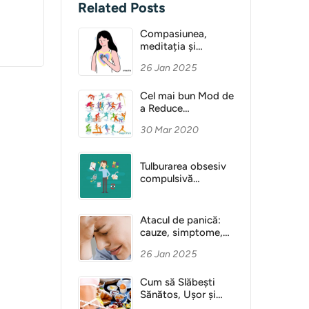
Related Posts
Compasiunea,
meditația și
Sănătatea Mentală
26 Jan 2025
Cel mai bun Mod de
a Reduce
Anxietatea
30 Mar 2020
Tulburarea obsesiv
compulsivă
(obsesie)
Atacul de panică:
cauze, simptome,
diagnostic
26 Jan 2025
Cum să Slăbești
Sănătos, Ușor și
Fără Dietă