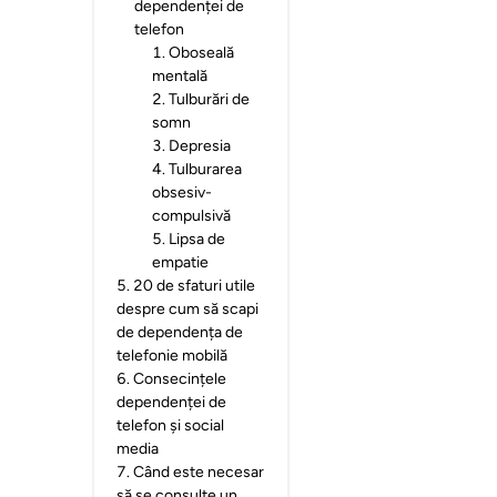
dependenței de
telefon
1
.
Oboseală
mentală
2
.
Tulburări de
somn
3
.
Depresia
4
.
Tulburarea
obsesiv-
compulsivă
5
.
Lipsa de
empatie
5
.
20 de sfaturi utile
despre cum să scapi
de dependența de
telefonie mobilă
6
.
Consecințele
dependenței de
telefon și social
media
7
.
Când este necesar
să se consulte un