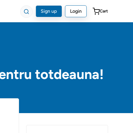
Sign up
Login
Cart
entru totdeauna!