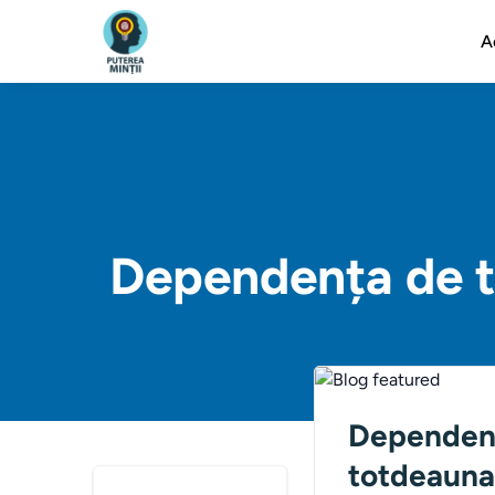
A
Dependența de t
Dependenț
totdeauna