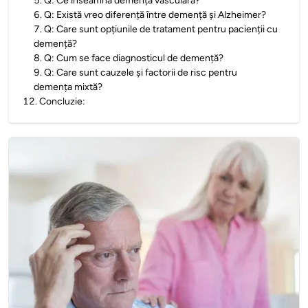
5
.
Q: Ce înseamnă demența vasculară?
6
.
Q: Există vreo diferență între demență și Alzheimer?
7
.
Q: Care sunt opțiunile de tratament pentru pacienții cu
demență?
8
.
Q: Cum se face diagnosticul de demență?
9
.
Q: Care sunt cauzele și factorii de risc pentru
demența mixtă?
12
.
Concluzie: