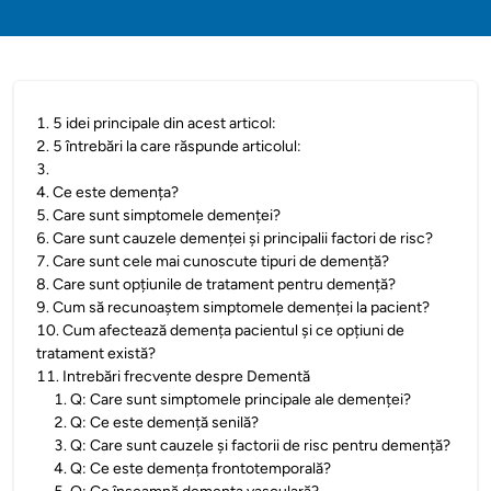
1
.
5 idei principale din acest articol:
2
.
5 întrebări la care răspunde articolul:
3
.
4
.
Ce este demența?
5
.
Care sunt simptomele demenței?
6
.
Care sunt cauzele demenței și principalii factori de risc?
7
.
Care sunt cele mai cunoscute tipuri de demență?
8
.
Care sunt opțiunile de tratament pentru demență?
9
.
Cum să recunoaștem simptomele demenței la pacient?
10
.
Cum afectează demența pacientul și ce opțiuni de
tratament există?
11
.
Intrebări frecvente despre Dementă
1
.
Q: Care sunt simptomele principale ale demenței?
2
.
Q: Ce este demență senilă?
3
.
Q: Care sunt cauzele și factorii de risc pentru demență?
4
.
Q: Ce este demența frontotemporală?