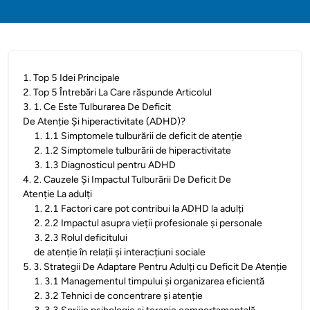
1
.
Top 5 Idei Principale
2
.
Top 5 Întrebări La Care răspunde Articolul
3
.
1. Ce Este Tulburarea De Deficit
De Atenție Și hiperactivitate (ADHD)?
1
.
1.1 Simptomele tulburării de deficit de atenție
2
.
1.2 Simptomele tulburării de hiperactivitate
3
.
1.3 Diagnosticul pentru ADHD
4
.
2. Cauzele Și Impactul Tulburării De Deficit De
Atenție La adulți
1
.
2.1 Factori care pot contribui la ADHD la adulți
2
.
2.2 Impactul asupra vieții profesionale și personale
3
.
2.3 Rolul deficitului
de atenție în relații și interacțiuni sociale
5
.
3. Strategii De Adaptare Pentru Adulți cu Deficit De Atenție
1
.
3.1 Managementul timpului și organizarea eficientă
2
.
3.2 Tehnici de concentrare și atenție