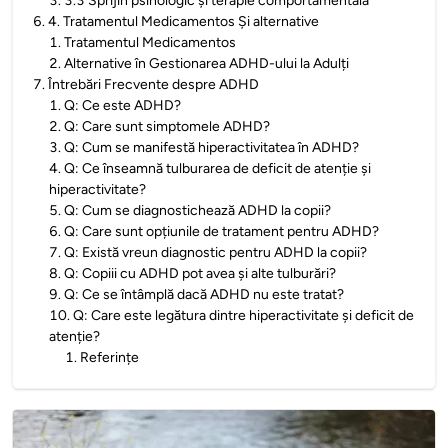
3
.
3.3 Sprijin psihologic și terapie comportamentală
6
.
4. Tratamentul Medicamentos Și alternative
1
.
Tratamentul Medicamentos
2
.
Alternative în Gestionarea ADHD-ului la Adulți
7
.
Întrebări Frecvente despre ADHD
1
.
Q: Ce este ADHD?
2
.
Q: Care sunt simptomele ADHD?
3
.
Q: Cum se manifestă hiperactivitatea în ADHD?
4
.
Q: Ce înseamnă tulburarea de deficit de atenție și
hiperactivitate?
5
.
Q: Cum se diagnostichează ADHD la copii?
6
.
Q: Care sunt opțiunile de tratament pentru ADHD?
7
.
Q: Există vreun diagnostic pentru ADHD la copii?
8
.
Q: Copiii cu ADHD pot avea și alte tulburări?
9
.
Q: Ce se întâmplă dacă ADHD nu este tratat?
10
.
Q: Care este legătura dintre hiperactivitate și deficit de
atenție?
1
.
Referințe