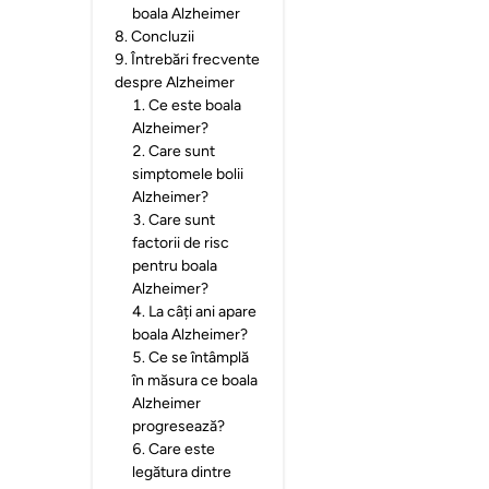
boala Alzheimer
8
.
Concluzii
9
.
Întrebări frecvente
despre Alzheimer
1
.
Ce este boala
Alzheimer?
2
.
Care sunt
simptomele bolii
Alzheimer?
3
.
Care sunt
factorii de risc
pentru boala
Alzheimer?
4
.
La câți ani apare
boala Alzheimer?
5
.
Ce se întâmplă
în măsura ce boala
Alzheimer
progresează?
6
.
Care este
legătura dintre