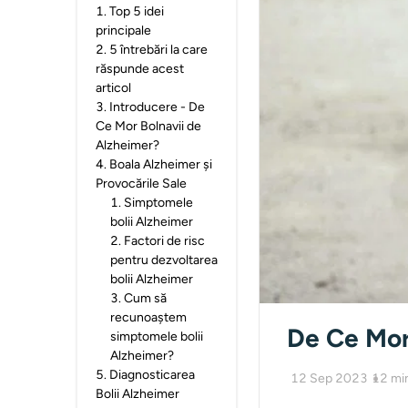
1
.
Top 5 idei
principale
2
.
5 întrebări la care
răspunde acest
articol
3
.
Introducere - De
Ce Mor Bolnavii de
Alzheimer?
4
.
Boala Alzheimer și
Provocările Sale
1
.
Simptomele
bolii Alzheimer
2
.
Factori de risc
pentru dezvoltarea
bolii Alzheimer
3
.
Cum să
recunoaștem
De Ce Mor
simptomele bolii
Alzheimer?
5
.
Diagnosticarea
12 Sep 2023
12
mi
Bolii Alzheimer