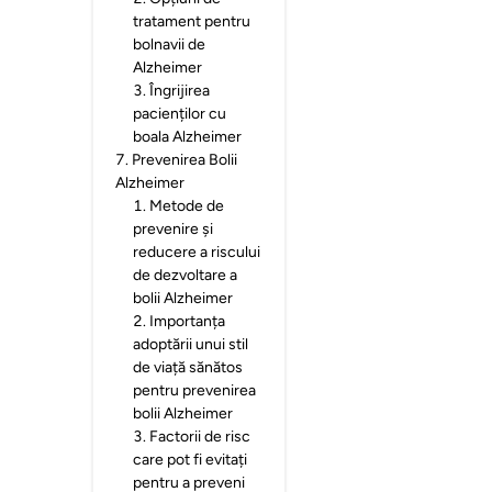
tratament pentru
bolnavii de
Alzheimer
3
.
Îngrijirea
pacienților cu
boala Alzheimer
7
.
Prevenirea Bolii
Alzheimer
1
.
Metode de
prevenire și
reducere a riscului
de dezvoltare a
bolii Alzheimer
2
.
Importanța
adoptării unui stil
de viață sănătos
pentru prevenirea
bolii Alzheimer
3
.
Factorii de risc
care pot fi evitați
pentru a preveni