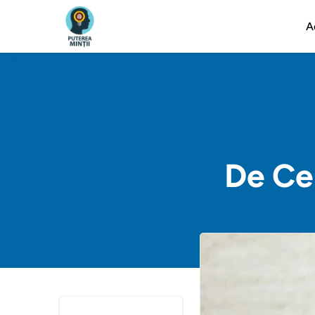
A
De Ce