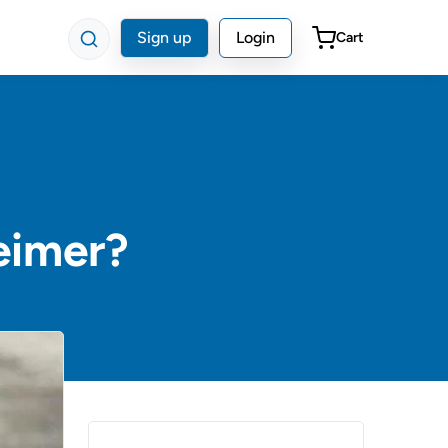
Sign up
Login
Cart
eimer?