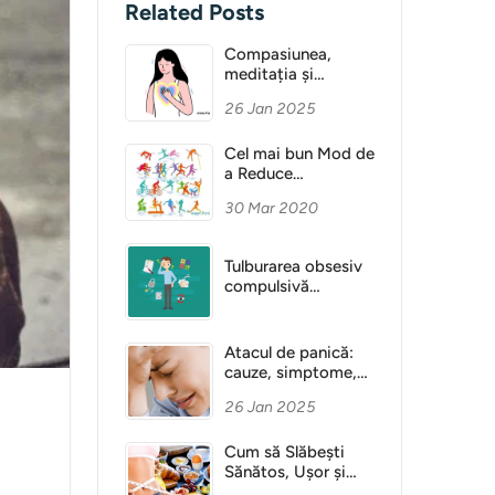
Related Posts
Compasiunea,
meditația și
Sănătatea Mentală
26 Jan 2025
Cel mai bun Mod de
a Reduce
Anxietatea
30 Mar 2020
Tulburarea obsesiv
compulsivă
(obsesie)
Atacul de panică:
cauze, simptome,
diagnostic
26 Jan 2025
Cum să Slăbești
Sănătos, Ușor și
Fără Dietă