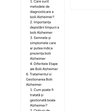
1
.
Care sunt
metodele de
diagnosticare a
bolii Alzheimer?
2
.
Importanța
depistării timpurii a
bolii Alzheimer
3
.
Semnele și
simptomele care
ar putea indica
prezența bolii
Alzheimer
4
.
Diferitele Etape
ale Bolii Alzheimer
6
.
Tratamentul si
Gestionarea Bolii
Alzheimer
1
.
Cum poate fi
tratată și
gestionată boala
Alzheimer?
2
.
Opțiuni de