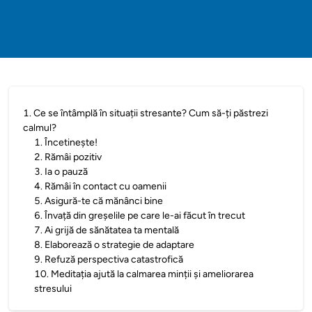
1
.
Ce se întâmplă în situații stresante? Cum să-ți păstrezi
calmul?
1
.
Încetinește!
2
.
Rămâi pozitiv
3
.
Ia o pauză
4
.
Rămâi în contact cu oamenii
5
.
Asigură-te că mănânci bine
6
.
Învață din greșelile pe care le-ai făcut în trecut
7
.
Ai grijă de sănătatea ta mentală
8
.
Elaborează o strategie de adaptare
9
.
Refuză perspectiva catastrofică
10
.
Meditația ajută la calmarea minții și ameliorarea
stresului