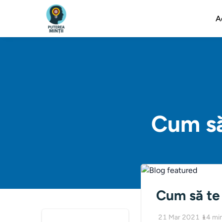
A
Cum să
Cum să te 
21 Mar 2021
14
mi