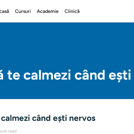
casă
Cursuri
Academie
Clinică
 te calmezi când ești
calmezi când ești nervos
nute read