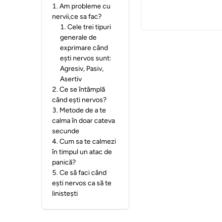
1
.
Am probleme cu
nervii,ce sa fac?
1
.
Cele trei tipuri
generale de
exprimare când
ești nervos sunt:
Agresiv, Pasiv,
Asertiv
2
.
Ce se întâmplă
când ești nervos?
3
.
Metode de a te
calma în doar cateva
secunde
4
.
Cum sa te calmezi
în timpul un atac de
panică?
5
.
Ce să faci când
ești nervos ca să te
linistești