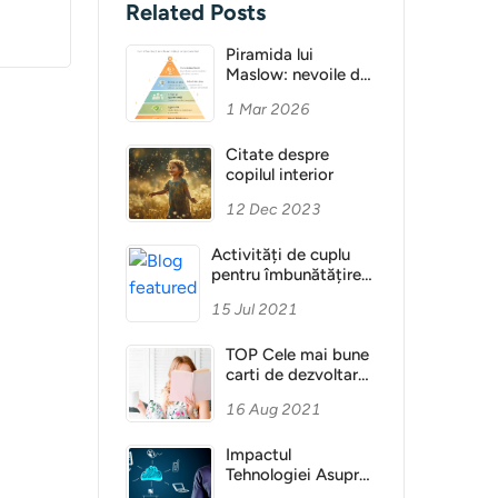
Related Posts
Piramida lui
Maslow: nevoile de
bază și motivația
1 Mar 2026
umană
Citate despre
copilul interior
12 Dec 2023
Activități de cuplu
pentru îmbunătățirea
relației
15 Jul 2021
TOP Cele mai bune
carti de dezvoltare
personala
16 Aug 2021
Impactul
Tehnologiei Asupra
Omului