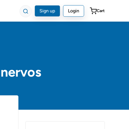
Sign up
Login
Cart
 nervos