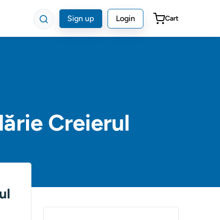
Sign up
Login
Cart
ărie Creierul
ul