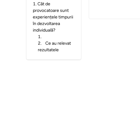
1
.
Cât de
provocatoare sunt
experiențele timpurii
în dezvoltarea
individuală?
1
.
2
.
Ce au relevat
rezultatele