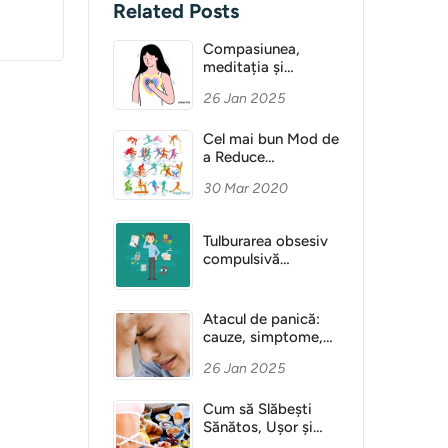
Related Posts
Compasiunea,
meditația și
Sănătatea Mentală
26 Jan 2025
Cel mai bun Mod de
a Reduce
Anxietatea
30 Mar 2020
Tulburarea obsesiv
compulsivă
(obsesie)
Atacul de panică:
cauze, simptome,
diagnostic
26 Jan 2025
Cum să Slăbești
Sănătos, Ușor și
Fără Dietă