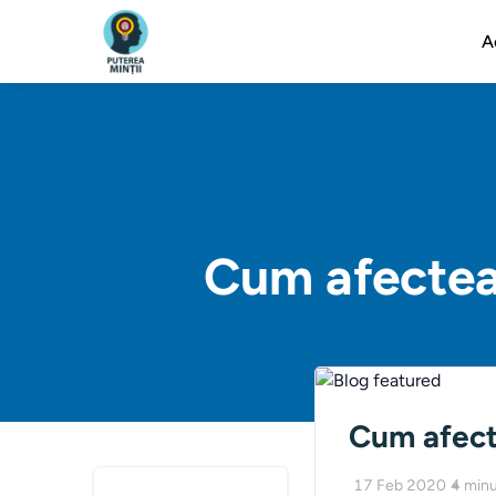
A
Cum afecteaz
Cum afect
17 Feb 2020
4
minu