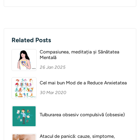
Related Posts
Compasiunea, meditația și Sănătatea
Mentală
26 Jan 2025
Cel mai bun Mod de a Reduce Anxietatea
30 Mar 2020
Tulburarea obsesiv compulsivă (obsesie)
Atacul de panică: cauze, simptome,