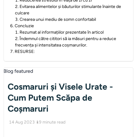
1
.
Reducerea stresului în viața de zi cu zi
2
.
Evitarea alimentelor și băuturilor stimulante înainte de
culcare
3
.
Crearea unui mediu de somn confortabil
6
.
Concluzie
1
.
Rezumat al informațiilor prezentate în articol
2
.
Îndemnul către cititori să ia măsuri pentru a reduce
frecvența și intensitatea coșmarurilor.
7
.
RESURSE:
Cosmaruri și Visele Urate -
Cum Putem Scăpa de
Coșmaruri
14 Aug 2023
19
minute read