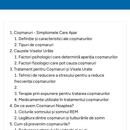
1
.
Coșmaruri - Simptomele Care Apar
1
.
Definiție și caracteristici ale coșmarurilor
2
.
Tipuri de coșmaruri
2
.
Cauzele Viselor Urâte
1
.
Factori psihologici care determină apariția coșmarurilor
2
.
Factori fiziologici care pot cauza coșmaruri
3
.
Tratament pentru Coșmaruri și Visele Urate
1
.
Tehnici de reducere a stresului pentru a reduce
frecvența coșmarurilor
2
.
3
.
Terapie prin expunere pentru tratarea coșmarurilor
4
.
Medicamente utilizate în tratamentul coșmarurilor
4
.
De ce avem Cosmaruri Noaptea?
1
.
Ciclurile somnului și somnul REM
2
.
Legătura dintre coșmaruri și tulburările de somn
5
.
Cum să prevenim coșmarurile?