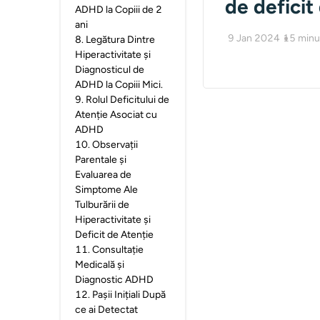
de deficit
ADHD la Copiii de 2
ani
9 Jan 2024
15
minu
8
.
Legătura Dintre
Hiperactivitate și
Diagnosticul de
ADHD la Copiii Mici.
9
.
Rolul Deficitului de
Atenție Asociat cu
ADHD
10
.
Observații
Parentale și
Evaluarea de
Simptome Ale
Tulburării de
Hiperactivitate și
Deficit de Atenție
11
.
Consultație
Medicală și
Diagnostic ADHD
12
.
Pașii Inițiali După
ce ai Detectat