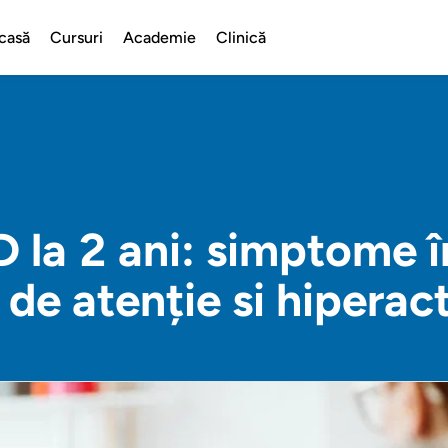
casă
Cursuri
Academie
Clinică
 la 2 ani: simptome î
 de atenție si hiperac