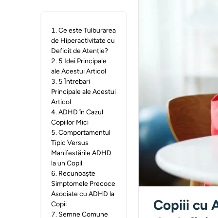
1
.
Ce este Tulburarea
de Hiperactivitate cu
Deficit de Atenție?
2
.
5 Idei Principale
ale Acestui Articol
3
.
5 Întrebari
Principale ale Acestui
Articol
4
.
ADHD în Cazul
Copiilor Mici
5
.
Comportamentul
Tipic Versus
Manifestările ADHD
la un Copil
6
.
Recunoaște
Simptomele Precoce
Asociate cu ADHD la
Copiii cu 
Copii
7
.
Semne Comune