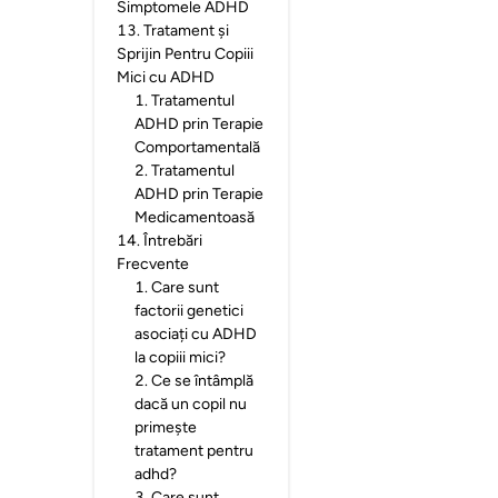
Simptomele ADHD
13
.
Tratament și
Sprijin Pentru Copiii
Mici cu ADHD
1
.
Tratamentul
ADHD prin Terapie
Comportamentală
2
.
Tratamentul
ADHD prin Terapie
Medicamentoasă
14
.
Întrebări
Frecvente
1
.
Care sunt
factorii genetici
asociați cu ADHD
la copiii mici?
2
.
Ce se întâmplă
dacă un copil nu
primește
tratament pentru
adhd?
3
.
Care sunt