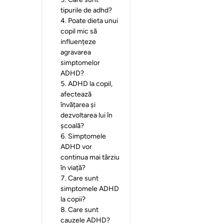
tipurile de adhd?
4
.
Poate dieta unui
copil mic să
influențeze
agravarea
simptomelor
ADHD?
5
.
ADHD la copil,
afectează
învățarea și
dezvoltarea lui în
școală?
6
.
Simptomele
ADHD vor
continua mai târziu
în viață?
7
.
Care sunt
simptomele ADHD
la copii?
8
.
Care sunt
cauzele ADHD?