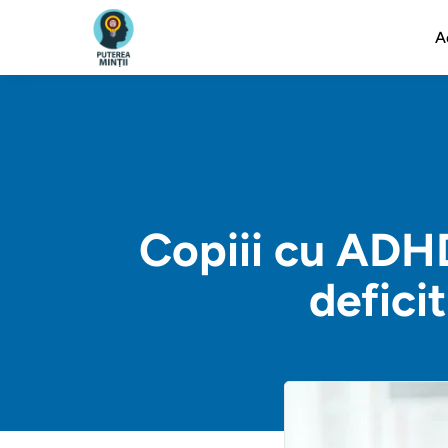
A
Copiii cu ADHD
deficit