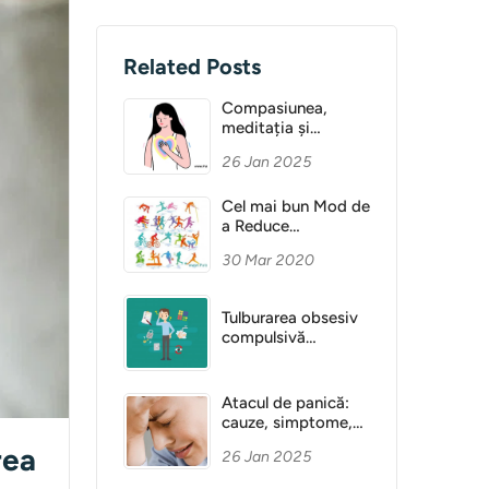
Related Posts
Compasiunea,
meditația și
Sănătatea Mentală
26 Jan 2025
Cel mai bun Mod de
a Reduce
Anxietatea
30 Mar 2020
Tulburarea obsesiv
compulsivă
(obsesie)
Atacul de panică:
cauze, simptome,
diagnostic
rea
26 Jan 2025