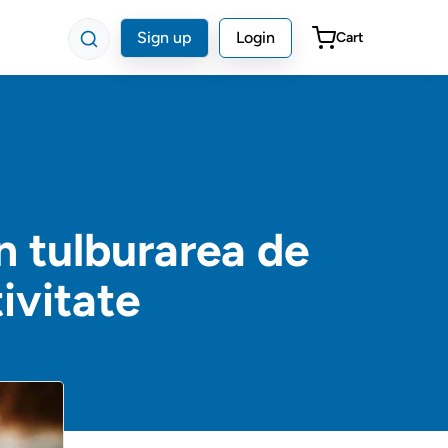
Sign up
Login
Cart
n tulburarea de
tivitate