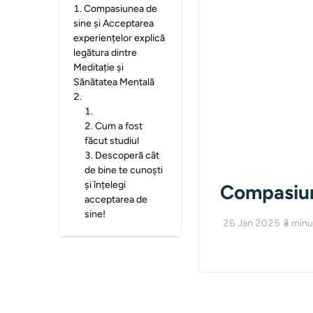
1
.
Compasiunea de
sine și Acceptarea
experiențelor explică
legătura dintre
Meditație și
Sănătatea Mentală
2
.
1
.
2
.
Cum a fost
făcut studiul
3
.
Descoperă cât
de bine te cunoști
și înțelegi
Compasiun
acceptarea de
sine!
26 Jan 2025
3
minu