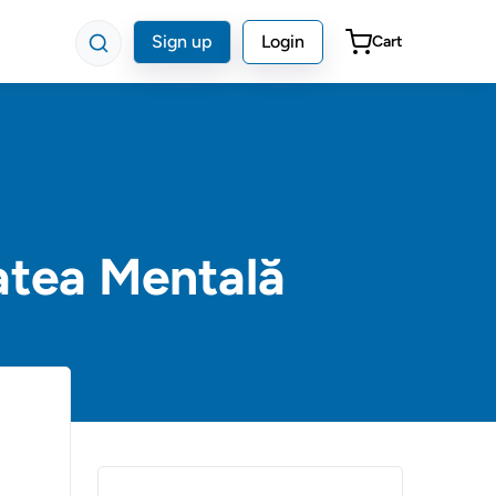
Sign up
Login
Cart
atea Mentală