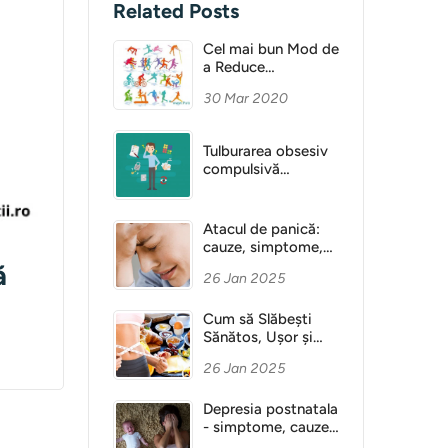
Related Posts
Cel mai bun Mod de
a Reduce
Anxietatea
30 Mar 2020
Tulburarea obsesiv
compulsivă
(obsesie)
Atacul de panică:
cauze, simptome,
diagnostic
ă
26 Jan 2025
Cum să Slăbești
Sănătos, Ușor și
Fără Dietă
26 Jan 2025
Depresia postnatala
- simptome, cauze,
tratament