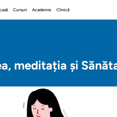
casă
Cursuri
Academie
Clinică
, meditația și Sănăt