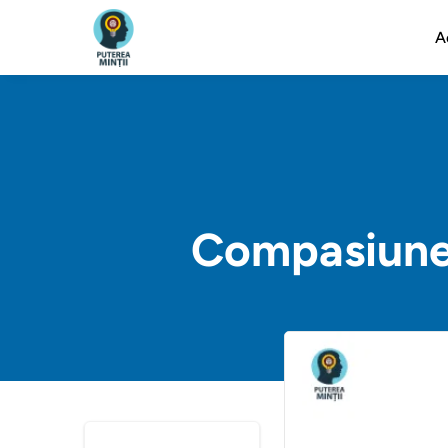
A
Compasiunea