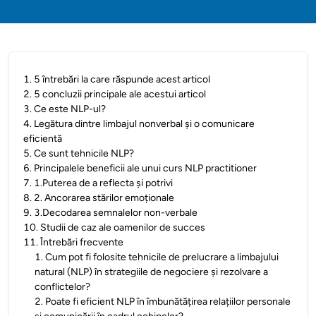
1
.
5 întrebări la care răspunde acest articol
2
.
5 concluzii principale ale acestui articol
3
.
Ce este NLP-ul?
4
.
Legătura dintre limbajul nonverbal și o comunicare
eficientă
5
.
Ce sunt tehnicile NLP?
6
.
Principalele beneficii ale unui curs NLP practitioner
7
.
1.Puterea de a reflecta și potrivi
8
.
2. Ancorarea stărilor emoționale
9
.
3.Decodarea semnalelor non-verbale
10
.
Studii de caz ale oamenilor de succes
11
.
Întrebări frecvente
1
.
Cum pot fi folosite tehnicile de prelucrare a limbajului
natural (NLP) în strategiile de negociere și rezolvare a
conflictelor?
2
.
Poate fi eficient NLP în îmbunătățirea relațiilor personale