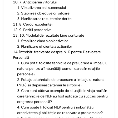
10
.
7. Anticiparea viitorului
1
.
Vizualizarea caii succesului
2
.
Stabilirea obiectivelor viitoare
3
.
Manifesarea rezultatelor dorite
11
.
8. Cercul excelenței
12
.
9. Pozitii perceptive
13
.
10. Modelul de rezultate bine conturate
1
.
Stabilirea clara a obiectivelor
2
.
Planificare eficienta a actiunilor
14
.
Întrebări frecvente despre NLP pentru Dezvoltare
Personală
1
.
Cum pot fi folosite tehnicile de prelucrare a limbajului
natural pentru a îmbunătăți comunicarea în relațiile
personale?
2
.
Pot ajuta tehnicile de procesare a limbajului natural
(NLP) să depășească temerile și fobiile?
3
.
Care sunt câteva exemple de situații din viața reală în
care tehnicile de NLP au fost aplicate cu succes pentru
creșterea personală?
4
.
Cum poate fi folosit NLP pentru a îmbunătăți
creativitatea și abilitățile de rezolvare a problemelor?