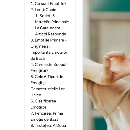
1
.
Ce sunt Emoțiile?
2
.
Lecții Cheie
1
.
Scrieți 5
Întrebări Principale
La Care Acest
Articol Răspunde
3
.
Emoțiile Primare -
Originea și
Importanța Emoțiilor
de Bază
4
.
Care este Scopul
Emoțiilor?
5
.
Cele 6 Tipuri de
Emoții și
Caracteristicile Lor
Unice
6
.
Clasificarea
Emoțiilor
7
.
Fericirea: Prima
Emoție de Bază
8
.
Tristețea: A Doua