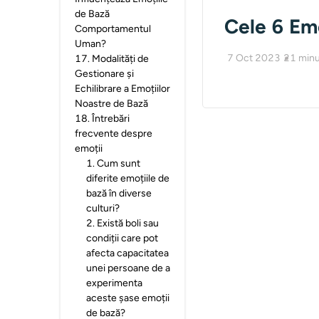
de Bază
Cele 6 Emo
Comportamentul
Uman?
7 Oct 2023
21
minu
17
.
Modalități de
Gestionare și
Echilibrare a Emoțiilor
Noastre de Bază
18
.
Întrebări
frecvente despre
emoții
1
.
Cum sunt
diferite emoțiile de
bază în diverse
culturi?
2
.
Există boli sau
condiții care pot
afecta capacitatea
unei persoane de a
experimenta
aceste șase emoții
de bază?