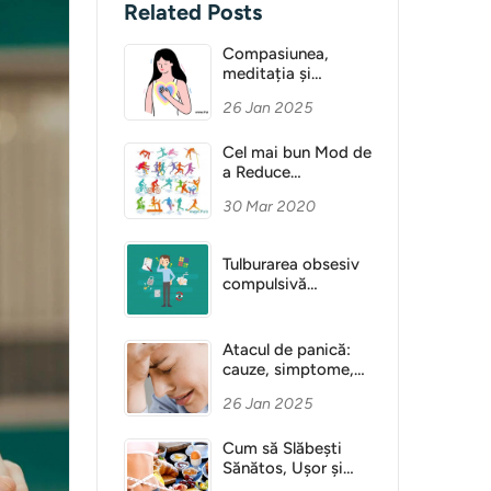
Related Posts
Compasiunea,
meditația și
Sănătatea Mentală
26 Jan 2025
Cel mai bun Mod de
a Reduce
Anxietatea
30 Mar 2020
Tulburarea obsesiv
compulsivă
(obsesie)
Atacul de panică:
cauze, simptome,
diagnostic
26 Jan 2025
Cum să Slăbești
Sănătos, Ușor și
Fără Dietă