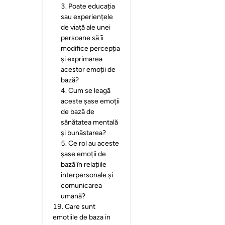
3
.
Poate educația
sau experiențele
de viață ale unei
persoane să îi
modifice percepția
și exprimarea
acestor emoții de
bază?
4
.
Cum se leagă
aceste șase emoții
de bază de
sănătatea mentală
și bunăstarea?
5
.
Ce rol au aceste
șase emoții de
bază în relațiile
interpersonale și
comunicarea
umană?
19
.
Care sunt
emotiile de baza in