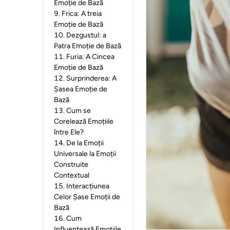
Emoție de Bază
9
.
Frica: A treia
Emoție de Bază
10
.
Dezgustul: a
Patra Emoție de Bază
11
.
Furia: A Cincea
Emoție de Bază
12
.
Surprinderea: A
Șasea Emoție de
Bază
13
.
Cum se
Corelează Emoțiile
între Ele?
14
.
De la Emoții
Universale la Emoții
Construite
Contextual
15
.
Interacțiunea
Celor Șase Emoții de
Bază
16
.
Cum
Influențează Emoțiile