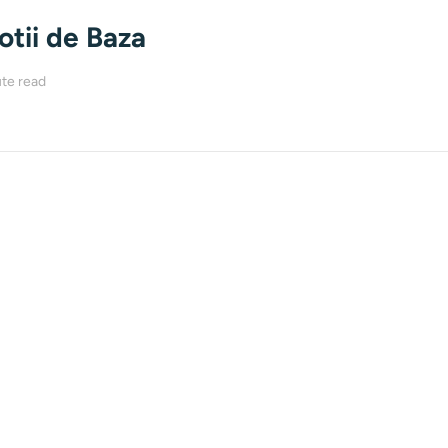
tii de Baza
te read