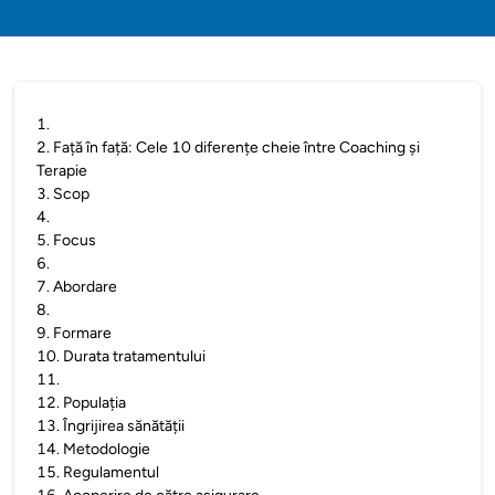
1
.
2
.
Față în față: Cele 10 diferențe cheie între Coaching și
Terapie
3
.
Scop
4
.
5
.
Focus
6
.
7
.
Abordare
8
.
9
.
Formare
10
.
Durata tratamentului
11
.
12
.
Populația
13
.
Îngrijirea sănătății
14
.
Metodologie
15
.
Regulamentul