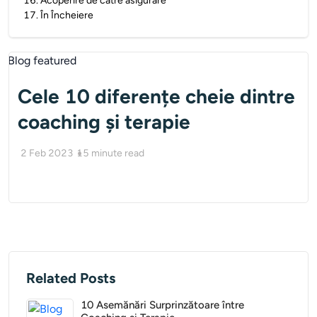
16
.
Acoperire de către asigurare
17
.
În Încheiere
Cele 10 diferențe cheie dintre
coaching și terapie
2 Feb 2023
15
minute read
Related Posts
10 Asemănări Surprinzătoare între