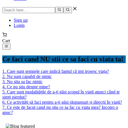
Sign up
Login
Cart
Ce faci cand NU stii ce sa faci cu viata ta!
1
.
Care sunt semnele care indică faptul că imi irosesc viața?
2
.
Nu sunt capabil de nimic
3
.
Nu stiu sa fac nimic
4
.
Ce nu stiu despre mine?
5
.
Care sunt modalitățile de a-ți găsi scopul în viață atunci când te
simți pierdut?
6
.
Ce activități să faci pentru a-ți găsi răspunsuri și direcții în viață?
7
.
Ce este de facut cand nu stiu ce sa fac cu viata mea? Incotro o
apuc?