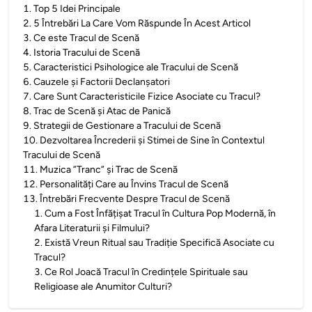
1
.
Top 5 Idei Principale
2
.
5 Întrebări La Care Vom Răspunde În Acest Articol
3
.
Ce este Tracul de Scenă
4
.
Istoria Tracului de Scenă
5
.
Caracteristici Psihologice ale Tracului de Scenă
6
.
Cauzele și Factorii Declanșatori
7
.
Care Sunt Caracteristicile Fizice Asociate cu Tracul?
8
.
Trac de Scenă și Atac de Panică
9
.
Strategii de Gestionare a Tracului de Scenă
10
.
Dezvoltarea Încrederii și Stimei de Sine în Contextul
Tracului de Scenă
11
.
Muzica ”Tranc” și Trac de Scenă
12
.
Personalități Care au Învins Tracul de Scenă
13
.
Întrebări Frecvente Despre Tracul de Scenă
1
.
Cum a Fost Înfățișat Tracul în Cultura Pop Modernă, în
Afara Literaturii și Filmului?
2
.
Există Vreun Ritual sau Tradiție Specifică Asociate cu
Tracul?
3
.
Ce Rol Joacă Tracul în Credințele Spirituale sau
Religioase ale Anumitor Culturi?