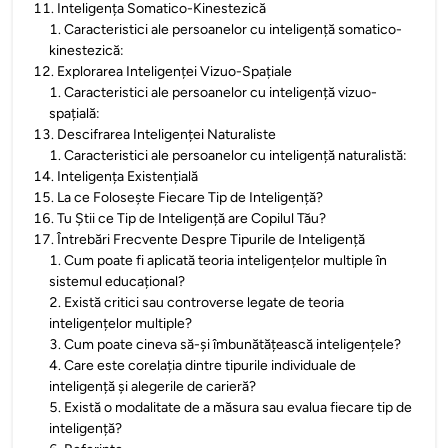
11
.
Inteligența Somatico-Kinestezică
1
.
Caracteristici ale persoanelor cu inteligență somatico-
kinestezică:
12
.
Explorarea Inteligenței Vizuo-Spațiale
1
.
Caracteristici ale persoanelor cu inteligență vizuo-
spațială:
13
.
Descifrarea Inteligenței Naturaliste
1
.
Caracteristici ale persoanelor cu inteligență naturalistă:
14
.
Inteligența Existențială
15
.
La ce Folosește Fiecare Tip de Inteligență?
16
.
Tu Știi ce Tip de Inteligență are Copilul Tău?
17
.
Întrebări Frecvente Despre Tipurile de Inteligență
1
.
Cum poate fi aplicată teoria inteligențelor multiple în
sistemul educațional?
2
.
Există critici sau controverse legate de teoria
inteligențelor multiple?
3
.
Cum poate cineva să-și îmbunătățească inteligențele?
4
.
Care este corelația dintre tipurile individuale de
inteligență și alegerile de carieră?
5
.
Există o modalitate de a măsura sau evalua fiecare tip de
inteligență?