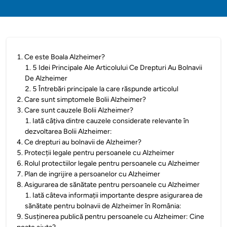
1
.
Ce este Boala Alzheimer?
1
.
5 Idei Principale Ale Articolului Ce Drepturi Au Bolnavii
De Alzheimer
2
.
5 Întrebări principale la care răspunde articolul
2
.
Care sunt simptomele Bolii Alzheimer?
3
.
Care sunt cauzele Bolii Alzheimer?
1
.
Iată câțiva dintre cauzele considerate relevante în
dezvoltarea Bolii Alzheimer:
4
.
Ce drepturi au bolnavii de Alzheimer?
5
.
Protecții legale pentru persoanele cu Alzheimer
6
.
Rolul protectiilor legale pentru persoanele cu Alzheimer
7
.
Plan de ingrijire a persoanelor cu Alzheimer
8
.
Asigurarea de sănătate pentru persoanele cu Alzheimer
1
.
Iată câteva informații importante despre asigurarea de
sănătate pentru bolnavii de Alzheimer în România:
9
.
Susținerea publică pentru persoanele cu Alzheimer: Cine