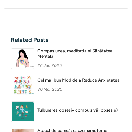
Related Posts
Compasiunea, meditația și Sănătatea
Mentală
26 Jan 2025
Cel mai bun Mod de a Reduce Anxietatea
30 Mar 2020
Tulburarea obsesiv compulsivă (obsesie)
Atacul de panică: cauze, simptome,