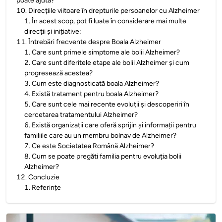
poate ajuta?
10
.
Direcțiile viitoare în drepturile persoanelor cu Alzheimer
1
.
În acest scop, pot fi luate în considerare mai multe
direcții și inițiative:
11
.
Întrebări frecvente despre Boala Alzheimer
1
.
Care sunt primele simptome ale bolii Alzheimer?
2
.
Care sunt diferitele etape ale bolii Alzheimer și cum
progresează acestea?
3
.
Cum este diagnosticată boala Alzheimer?
4
.
Există tratament pentru boala Alzheimer?
5
.
Care sunt cele mai recente evoluții și descoperiri în
cercetarea tratamentului Alzheimer?
6
.
Există organizații care oferă sprijin și informații pentru
familiile care au un membru bolnav de Alzheimer?
7
.
Ce este Societatea Română Alzheimer?
8
.
Cum se poate pregăti familia pentru evoluția bolii
Alzheimer?
12
.
Concluzie
1
.
Referințe