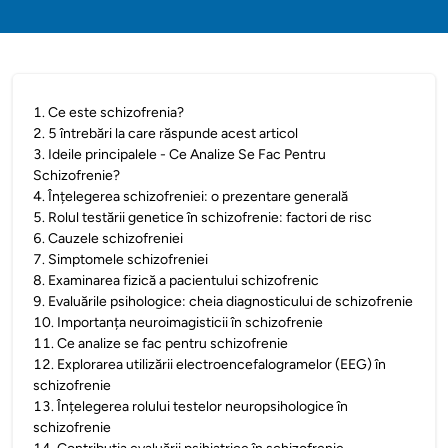
1
.
Ce este schizofrenia?
2
.
5 întrebări la care răspunde acest articol
3
.
Ideile principalele - Ce Analize Se Fac Pentru
Schizofrenie?
4
.
Înțelegerea schizofreniei: o prezentare generală
5
.
Rolul testării genetice în schizofrenie: factori de risc
6
.
Cauzele schizofreniei
7
.
Simptomele schizofreniei
8
.
Examinarea fizică a pacientului schizofrenic
9
.
Evaluările psihologice: cheia diagnosticului de schizofrenie
10
.
Importanța neuroimagisticii în schizofrenie
11
.
Ce analize se fac pentru schizofrenie
12
.
Explorarea utilizării electroencefalogramelor (EEG) în
schizofrenie
13
.
Înțelegerea rolului testelor neuropsihologice în
schizofrenie