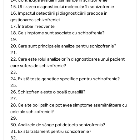
14
.
Contribuția evaluării psihiatrice în schizofrenie
15
.
Utilizarea diagnosticului molecular în schizofrenie
16
.
Impactul detectării și diagnosticării precoce în
gestionarea schizofreniei
17
.
Întrebări frecvente
18
.
Ce simptome sunt asociate cu schizofrenia?
19
.
20
.
Care sunt principalele analize pentru schizofrenie?
21
.
22
.
Care este rolul analizelor în diagnosticarea unui pacient
care sufera de schizofrenie?
23
.
24
.
Există teste genetice specifice pentru schizofrenie?
25
.
26
.
Schizofrenia este o boală curabilă?
27
.
28
.
Ce alte boli psihice pot avea simptome asemănătoare cu
cele ale schizofreniei?
29
.
30
.
Analizele de sânge pot detecta schizofrenia?
31
.
Există tratament pentru schizofrenie?
32
.