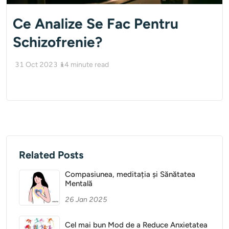
Ce Analize Se Fac Pentru
Schizofrenie?
31 Oct 2023
14
minute read
Related Posts
Compasiunea, meditația și Sănătatea
Mentală
26 Jan 2025
Cel mai bun Mod de a Reduce Anxietatea