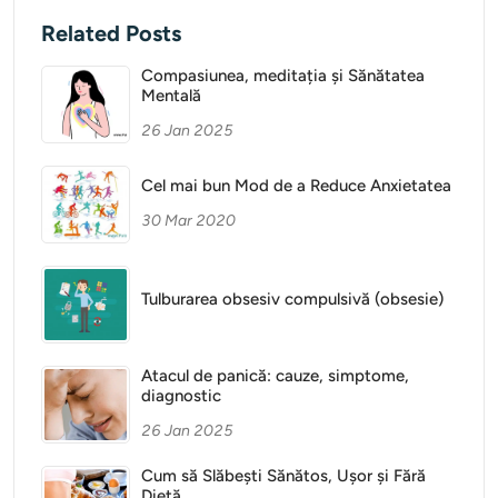
Related Posts
Compasiunea, meditația și Sănătatea
Mentală
26 Jan 2025
Cel mai bun Mod de a Reduce Anxietatea
30 Mar 2020
Tulburarea obsesiv compulsivă (obsesie)
Atacul de panică: cauze, simptome,
diagnostic
26 Jan 2025
Cum să Slăbești Sănătos, Ușor și Fără
Dietă