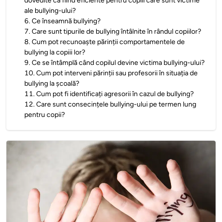
dovedite ca fiind eficiente pentru copiii care sunt victime
ale bullying-ului?
6
.
Ce înseamnă bullying?
7
.
Care sunt tipurile de bullying întâlnite în rândul copiilor?
8
.
Cum pot recunoaște părinții comportamentele de
bullying la copiii lor?
9
.
Ce se întâmplă când copilul devine victima bullying-ului?
10
.
Cum pot interveni părinții sau profesorii în situația de
bullying la școală?
11
.
Cum pot fi identificați agresorii în cazul de bullying?
12
.
Care sunt consecințele bullying-ului pe termen lung
pentru copii?