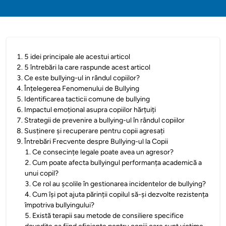
1
.
5 idei principale ale acestui articol
2
.
5 întrebări la care raspunde acest articol
3
.
Ce este bullying-ul in rândul copiilor?
4
.
Înțelegerea Fenomenului de Bullying
5
.
Identificarea tacticii comune de bullying
6
.
Impactul emoțional asupra copiilor hărțuiți
7
.
Strategii de prevenire a bullying-ul în rândul copiilor
8
.
Susținere și recuperare pentru copii agresați
9
.
Întrebări Frecvente despre Bullying-ul la Copii
1
.
Ce consecințe legale poate avea un agresor?
2
.
Cum poate afecta bullyingul performanța academică a
unui copil?
3
.
Ce rol au școlile în gestionarea incidentelor de bullying?
4
.
Cum își pot ajuta părinții copilul să-și dezvolte rezistența
împotriva bullyingului?
5
.
Există terapii sau metode de consiliere specifice