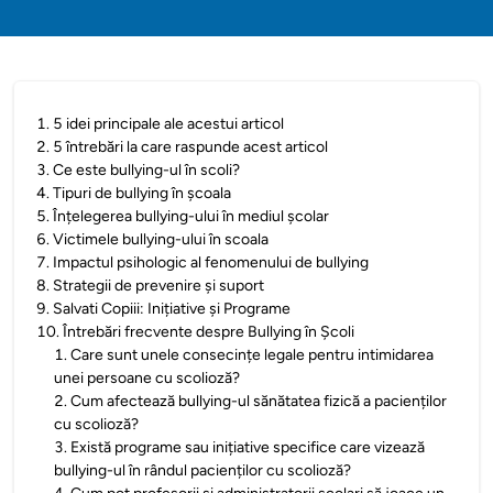
1
.
5 idei principale ale acestui articol
2
.
5 întrebări la care raspunde acest articol
3
.
Ce este bullying-ul în scoli?
4
.
Tipuri de bullying în școala
5
.
Înțelegerea bullying-ului în mediul școlar
6
.
Victimele bullying-ului în scoala
7
.
Impactul psihologic al fenomenului de bullying
8
.
Strategii de prevenire și suport
9
.
Salvati Copiii: Inițiative și Programe
10
.
Întrebări frecvente despre Bullying în Școli
1
.
Care sunt unele consecințe legale pentru intimidarea
unei persoane cu scolioză?
2
.
Cum afectează bullying-ul sănătatea fizică a pacienților
cu scolioză?
3
.
Există programe sau inițiative specifice care vizează
bullying-ul în rândul pacienților cu scolioză?