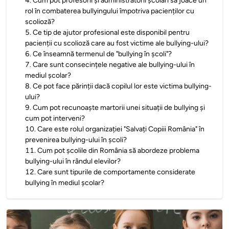
4
.
Cum pot profesorii și administratorii școlari să joace un
rol în combaterea bullyingului împotriva pacienților cu
scolioză?
5
.
Ce tip de ajutor profesional este disponibil pentru
pacienții cu scolioză care au fost victime ale bullying-ului?
6
.
Ce înseamnă termenul de "bullying în școli"?
7
.
Care sunt consecințele negative ale bullying-ului în
mediul școlar?
8
.
Ce pot face părinții dacă copilul lor este victima bullying-
ului?
9
.
Cum pot recunoaște martorii unei situații de bullying și
cum pot interveni?
10
.
Care este rolul organizației "Salvați Copiii România" în
prevenirea bullying-ului în școli?
11
.
Cum pot școlile din România să abordeze problema
bullying-ului în rândul elevilor?
12
.
Care sunt tipurile de comportamente considerate
bullying în mediul școlar?