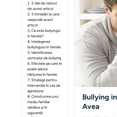
1
.
5 idei de reținut
din acest articol
2
.
5 întrebări la care
raspunde acest
articol
3
.
Ce este bullyingul
in familie?
4
.
Intelegerea
bullyingului în familie
5
.
Identificarea
semnelor de bullying
6
.
Efectele pe care le
poate aduce
hărțuirea în familie
7
.
Strategii pentru
intervenție în caz de
agresiune
Bullying i
8
.
Construirea unui
mediu familial
Avea
sănătos și în
siguranță