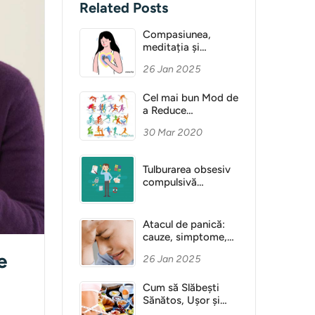
Related Posts
Compasiunea,
meditația și
Sănătatea Mentală
26 Jan 2025
Cel mai bun Mod de
a Reduce
Anxietatea
30 Mar 2020
Tulburarea obsesiv
compulsivă
(obsesie)
Atacul de panică:
cauze, simptome,
diagnostic
e
26 Jan 2025
Cum să Slăbești
Sănătos, Ușor și
Fără Dietă