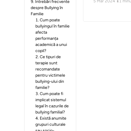
5 Mar 2024
11
minu
9
.
Întrebări frecvente
despre Bullying în
Familie
1
.
Cum poate
bullyingul în familie
afecta
performanța
academică a unui
copil?
2
.
Ce tipuri de
terapie sunt
recomandate
pentru victimele
bullying-ului din
familie?
3
.
Cum poate fi
implicat sistemul
legal în cazurile de
bullying familial?
4
.
Există anumite
grupuri culturale
sau socio-