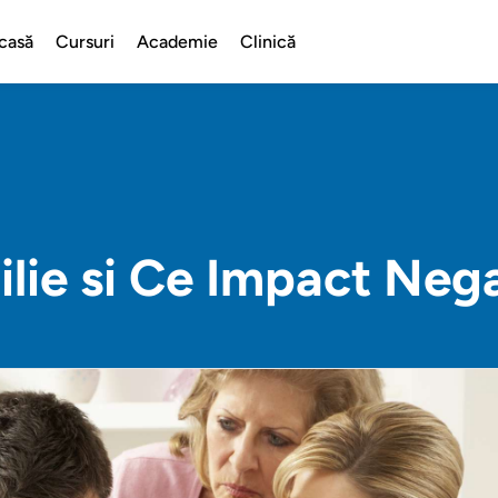
casă
Cursuri
Academie
Clinică
milie si Ce Impact Neg