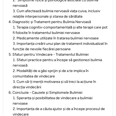
2
.
Simptome fizice și psihologice asociate cu bulimia
nervoasă
3
.
Cum afectează bulimia nervoasă viața cuiva, inclusiv
relațiile interpersonale și starea de sănătate
4
.
Diagnostic și Tratament pentru Bulimia Nervoasă
1
.
Terapia cognitiv-comportamentală și alte terapii care pot
fi folosite în tratamentul bulimiei nervoase
2
.
Medicamente utilizate în tratarea bulimiei nervoase
3
.
Importanța creării unui plan de tratament individualizat în
funcție de nevoile fiecărei persoane
5
.
Sfaturi pentru Vindecare - Tratamentul Bulimiei
1
.
Sfaturi practice pentru a începe să gestionezi bulimia
nervoasă
2
.
Modalități de a găsi sprijin și de a te implica în
comunitatea de vindecare
3
.
Cum să-ți menții motivarea și să treci la acțiune în
direcția vindecării
6
.
Concluzie - Cauzele și Simptomele Bulimiei
1
.
Speranța și posibilitatea de vindecare a bulimiei
nervoase
2
.
Importanța de a căuta ajutor și de a începe procesul de
vindecare