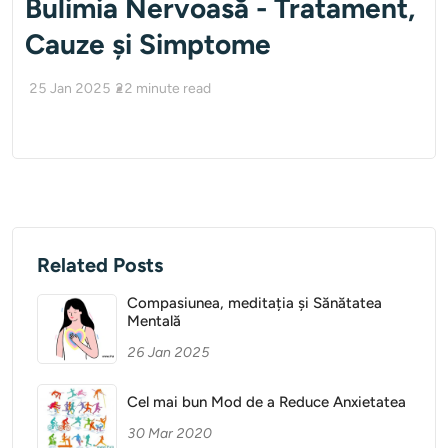
Bulimia Nervoasă - Tratament,
Cauze și Simptome
25 Jan 2025
22
minute read
Related Posts
Compasiunea, meditația și Sănătatea
Mentală
26 Jan 2025
Cel mai bun Mod de a Reduce Anxietatea
30 Mar 2020