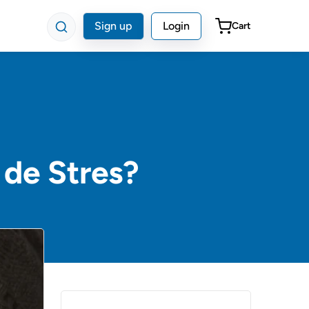
Sign up
Login
Cart
e de Stres?