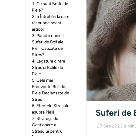
1
.
Ce sunt Bolile de
Piele?
2
.
5 Întrebări la care
răspunde acest
articol
3
.
Puncte cheie -
Suferi de Boli ale
Pielii Cauzate de
Stres?
4
.
Legătura dintre
Stres și Bolile de
Piele
5
.
Cele mai
Frecvente Boli de
Piele Declanșate de
Stres
6
.
Efectele Stresului
Suferi de 
asupra Pielii
7
.
Strategii de
Gestionare a
27 Sep 2023
9
minu
Stresului pentru