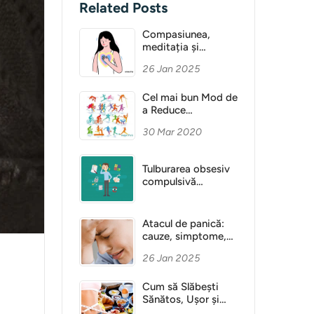
Related Posts
Compasiunea,
meditația și
Sănătatea Mentală
26 Jan 2025
Cel mai bun Mod de
a Reduce
Anxietatea
30 Mar 2020
Tulburarea obsesiv
compulsivă
(obsesie)
Atacul de panică:
cauze, simptome,
diagnostic
26 Jan 2025
Cum să Slăbești
Sănătos, Ușor și
Fără Dietă