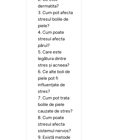
dermatita?
3
.
Cum pot afecta
stresul bolile de
piele?
4
.
Cum poate
stresul afecta
părul?
5
.
Care este
legătura dintre
stres și acneea?
6
.
Ce alte boli de
piele pot fi
influențate de
stres?
7
.
Cum pot trata
bolile de piele
cauzate de stres?
8
.
Cum poate
stresul afecta
sistemul nervos?
9
.
Există metode