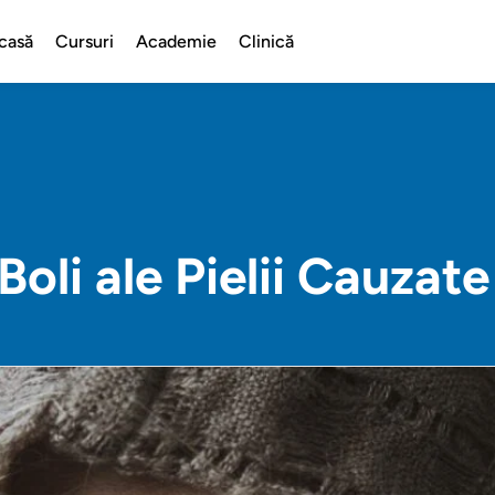
casă
Cursuri
Academie
Clinică
Boli ale Pielii Cauzat