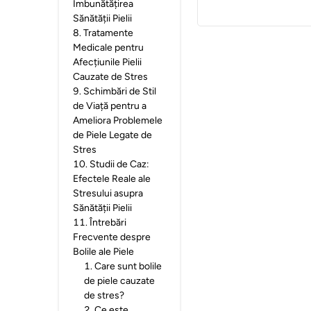
Îmbunătățirea
Sănătății Pielii
8
.
Tratamente
Medicale pentru
Afecțiunile Pielii
Cauzate de Stres
9
.
Schimbări de Stil
de Viață pentru a
Ameliora Problemele
de Piele Legate de
Stres
10
.
Studii de Caz:
Efectele Reale ale
Stresului asupra
Sănătății Pielii
11
.
Întrebări
Frecvente despre
Bolile ale Piele
1
.
Care sunt bolile
de piele cauzate
de stres?
2
.
Ce este