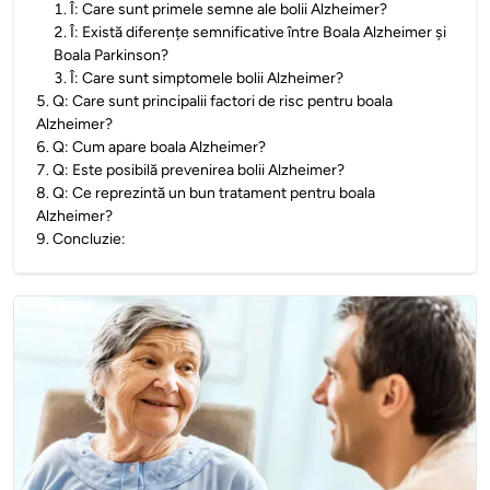
1
.
Î: Care sunt primele semne ale bolii Alzheimer?
2
.
Î: Există diferențe semnificative între Boala Alzheimer și
Boala Parkinson?
3
.
Î: Care sunt simptomele bolii Alzheimer?
5
.
Q: Care sunt principalii factori de risc pentru boala
Alzheimer?
6
.
Q: Cum apare boala Alzheimer?
7
.
Q: Este posibilă prevenirea bolii Alzheimer?
8
.
Q: Ce reprezintă un bun tratament pentru boala
Alzheimer?
9
.
Concluzie: