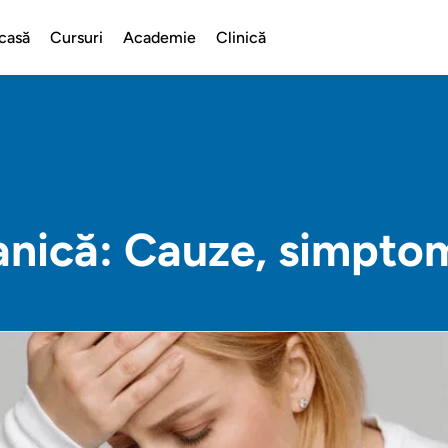
casă
Cursuri
Academie
Clinică
anică: Cauze, simpto