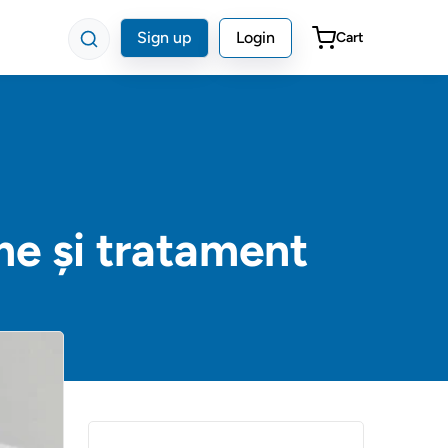
Sign up
Login
Cart
me și tratament