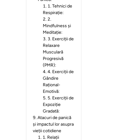
1
.
1. Tehnici de
Respirație:
2
.
2.
Mindfulness și
Meditație:
3
.
3. Exerciții de
Relaxare
Musculară
Progresivă
(PMR):
4
.
4. Exerciții de
Gândire
Rațional-
Emotivă:
5
.
5. Exerciții de
Expoziție
Gradată:
9
.
Atacuri de panică
și impactul lor asupra
vieții cotidiene
1
.
1. Relații