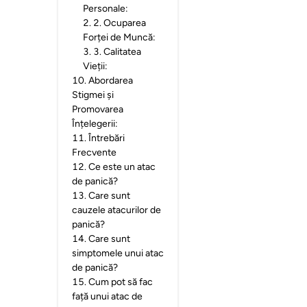
Personale:
2
.
2. Ocuparea
Forței de Muncă:
3
.
3. Calitatea
Vieții:
10
.
Abordarea
Stigmei și
Promovarea
Înțelegerii:
11
.
Întrebări
Frecvente
12
.
Ce este un atac
de panică?
13
.
Care sunt
cauzele atacurilor de
panică?
14
.
Care sunt
simptomele unui atac
de panică?
15
.
Cum pot să fac
față unui atac de