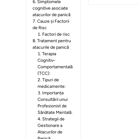
6
.
Simptomele
cognitive asociate
atacurilor de panică
7
.
Cauze și Factorii
de Risc
1
.
Factori de risc
8
.
Tratament pentru
atacurile de panică
1
.
Terapia
Cognitiv-
Comportamentală
(TCC):
2
.
Tipuri de
medicamente:
3
.
Importanța
Consultării unui
Profesionist de
Sănătate Mentală:
4
.
Strategii de
Gestionare a
Atacurilor de
Panică: