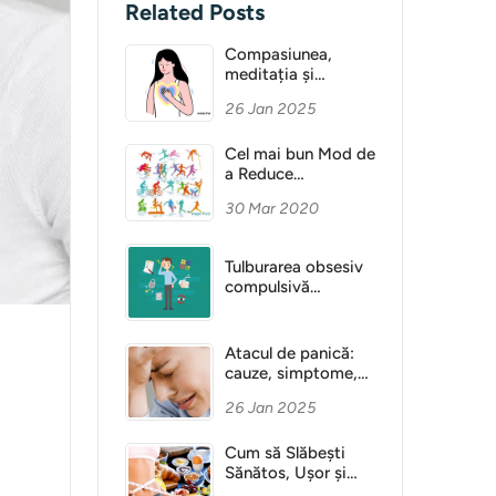
Related Posts
Compasiunea,
meditația și
Sănătatea Mentală
26 Jan 2025
Cel mai bun Mod de
a Reduce
Anxietatea
30 Mar 2020
Tulburarea obsesiv
compulsivă
(obsesie)
Atacul de panică:
cauze, simptome,
diagnostic
26 Jan 2025
Cum să Slăbești
Sănătos, Ușor și
Fără Dietă