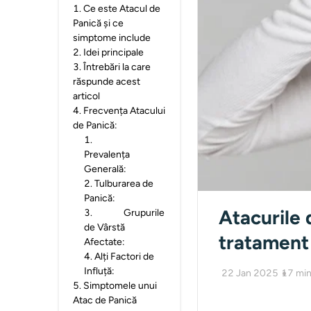
1
.
Ce este Atacul de
Panică și ce
simptome include
2
.
Idei principale
3
.
Întrebări la care
răspunde acest
articol
4
.
Frecvența Atacului
de Panică:
1
.
Prevalența
Generală:
2
.
Tulburarea de
Panică:
Atacurile 
3
.
Grupurile
de Vârstă
tratament
Afectate:
4
.
Alți Factori de
Influță:
22 Jan 2025
17
min
5
.
Simptomele unui
Atac de Panică