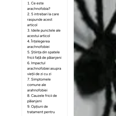
1
.
Ce este
arachnofobia?
2
.
5 intrebari la care
raspunde acest
articol
3
.
Ideile punctele ale
acestui articol
4
.
Înțelegerea
arachnofobiei
5
.
Știința din spatele
fricii față de păianjeni
6
.
Impactul
arachnofobiei asupra
vieții de zi cu zi
7
.
Simptomele
comune ale
arahnofobiei
8
.
Cauzele fricii de
păianjeni
9
.
Opțiuni de
tratament pentru