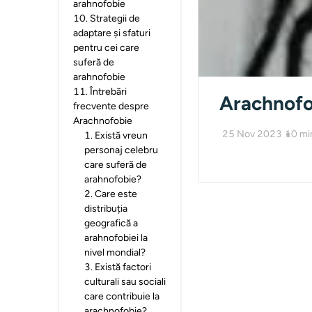
arahnofobie
10
.
Strategii de
adaptare și sfaturi
pentru cei care
suferă de
arahnofobie
11
.
Întrebări
Arachnofob
frecvente despre
Arachnofobie
25 Nov 2023
10
mi
1
.
Există vreun
personaj celebru
care suferă de
arahnofobie?
2
.
Care este
distribuția
geografică a
arahnofobiei la
nivel mondial?
3
.
Există factori
culturali sau sociali
care contribuie la
arachnofobie?