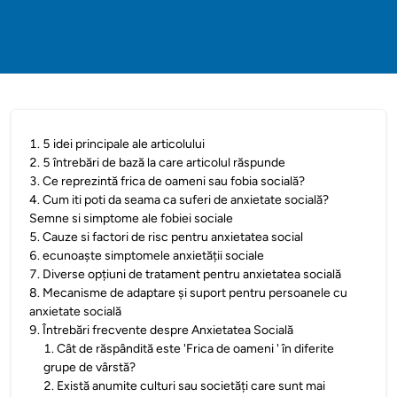
1
.
5 idei principale ale articolului
2
.
5 întrebări de bază la care articolul răspunde
3
.
Ce reprezintă frica de oameni sau fobia socială?
4
.
Cum iti poti da seama ca suferi de anxietate socială?
Semne si simptome ale fobiei sociale
5
.
Cauze si factori de risc pentru anxietatea social
6
.
ecunoaște simptomele anxietății sociale
7
.
Diverse opțiuni de tratament pentru anxietatea socială
8
.
Mecanisme de adaptare și suport pentru persoanele cu
anxietate socială
9
.
Întrebări frecvente despre Anxietatea Socială
1
.
Cât de răspândită este 'Frica de oameni ' în diferite
grupe de vârstă?
2
.
Există anumite culturi sau societăți care sunt mai