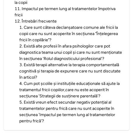
la copii
11
.
Impactul pe termen lung al tratamentelor împotriva
fricii
12
.
Întrebări frecvente
1
.
Care sunt câteva declanșatoare comune ale fricii la
copii care nu sunt acoperite în secțiunea "Înțelegerea
fricii în copilărie"?
2
.
Există alte profesii în afara psihologilor care pot
diagnostica teama unui copil și care nu sunt menționate
în secțiunea 'Rolul diagnosticului profesional'?
3
.
Există terapii alternative la terapia comportamentală
cognitivă și terapia de expunere care nu sunt discutate
în articol?
4
.
Cum pot școlile și instituțiile educaționale să ajute la
tratamentul fricii copiilor,care nu este acoperit în
secțiunea 'Strategii de susținere parentală'?
5
.
Există vreun efect secundar negativ potențial al
tratamentelor pentru frică care nu sunt acoperite în
secțiunea 'Impactul pe termen lung al tratamentelor
pentru frică'?