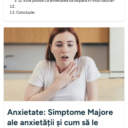
3
.
Q: Este posibil ca anxietatea să dispară în mod natural?
12
.
13
.
Concluzie:
Anxietate: Simptome Majore
ale anxietății și cum să le