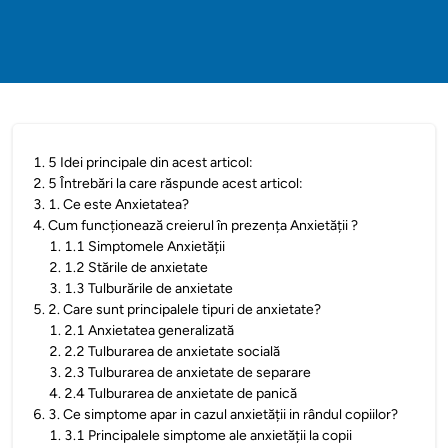
1
.
5 Idei principale din acest articol:
2
.
5 Întrebări la care răspunde acest articol:
3
.
1. Ce este Anxietatea?
4
.
Cum funcționează creierul în prezența Anxietății ?
1
.
1.1 Simptomele Anxietății
2
.
1.2 Stările de anxietate
3
.
1.3 Tulburările de anxietate
5
.
2. Care sunt principalele tipuri de anxietate?
1
.
2.1 Anxietatea generalizată
2
.
2.2 Tulburarea de anxietate socială
3
.
2.3 Tulburarea de anxietate de separare
4
.
2.4 Tulburarea de anxietate de panică
6
.
3. Ce simptome apar in cazul anxietății in rândul copiilor?
1
.
3.1 Principalele simptome ale anxietății la copii