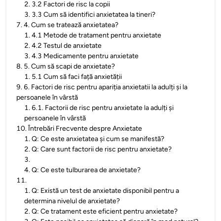
2
.
3.2 Factori de risc la copii
3
.
3.3 Cum să identifici anxietatea la tineri?
7
.
4. Cum se tratează anxietatea?
1
.
4.1 Metode de tratament pentru anxietate
2
.
4.2 Testul de anxietate
3
.
4.3 Medicamente pentru anxietate
8
.
5. Cum să scapi de anxietate?
1
.
5.1 Cum să faci față anxietății
9
.
6. Factori de risc pentru apariția anxietatii la adulți și la
persoanele în vârstă
1
.
6.1. Factorii de risc pentru anxietate la adulți și
persoanele în vârstă
10
.
Întrebări Frecvente despre Anxietate
1
.
Q: Ce este anxietatea și cum se manifestă?
2
.
Q: Care sunt factorii de risc pentru anxietate?
3
.
4
.
Q: Ce este tulburarea de anxietate?
11
.
1
.
Q: Există un test de anxietate disponibil pentru a
determina nivelul de anxietate?
2
.
Q: Ce tratament este eficient pentru anxietate?