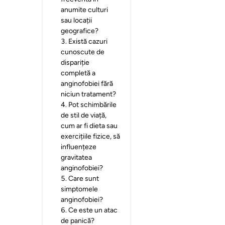
anumite culturi
sau locații
geografice?
3
.
Există cazuri
cunoscute de
dispariție
completă a
anginofobiei fără
niciun tratament?
4
.
Pot schimbările
de stil de viață,
cum ar fi dieta sau
exercițiile fizice, să
influențeze
gravitatea
anginofobiei?
5
.
Care sunt
simptomele
anginofobiei?
6
.
Ce este un atac
de panică?