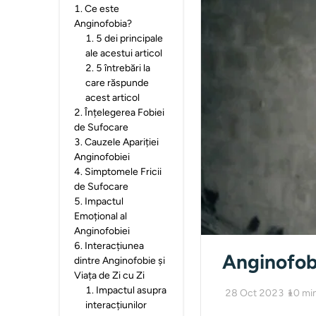
1
.
Ce este
Anginofobia?
1
.
5 dei principale
ale acestui articol
2
.
5 întrebări la
care răspunde
acest articol
2
.
Înțelegerea Fobiei
de Sufocare
3
.
Cauzele Apariției
Anginofobiei
4
.
Simptomele Fricii
de Sufocare
5
.
Impactul
Emoțional al
Anginofobiei
6
.
Interacțiunea
Anginofob
dintre Anginofobie și
Viața de Zi cu Zi
1
.
Impactul asupra
28 Oct 2023
10
mi
interacțiunilor