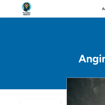
A
Angin