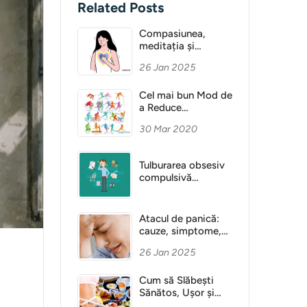
Related Posts
Compasiunea,
meditația și
Sănătatea Mentală
26 Jan 2025
Cel mai bun Mod de
a Reduce
Anxietatea
30 Mar 2020
Tulburarea obsesiv
compulsivă
(obsesie)
Atacul de panică:
cauze, simptome,
diagnostic
26 Jan 2025
Cum să Slăbești
Sănătos, Ușor și
Fără Dietă