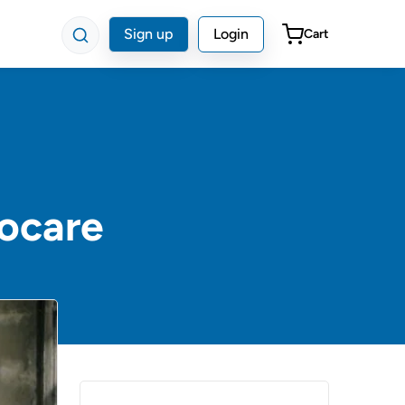
Sign up
Login
Cart
focare