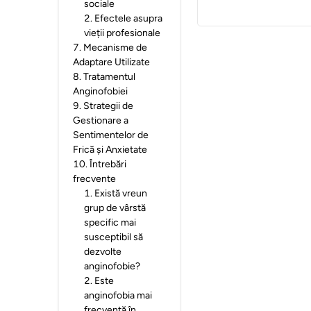
sociale
2
.
Efectele asupra
vieții profesionale
7
.
Mecanisme de
Adaptare Utilizate
8
.
Tratamentul
Anginofobiei
9
.
Strategii de
Gestionare a
Sentimentelor de
Frică și Anxietate
10
.
Întrebări
frecvente
1
.
Există vreun
grup de vârstă
specific mai
susceptibil să
dezvolte
anginofobie?
2
.
Este
anginofobia mai
frecventă în