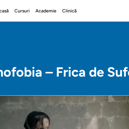
casă
Cursuri
Academie
Clinică
ofobia – Frica de Su