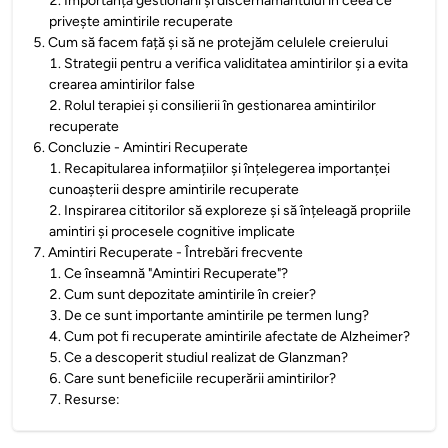
2
.
Importanța gestionării și discernământului în ceea ce
privește amintirile recuperate
5
.
Cum să facem față și să ne protejăm celulele creierului
1
.
Strategii pentru a verifica validitatea amintirilor și a evita
crearea amintirilor false
2
.
Rolul terapiei și consilierii în gestionarea amintirilor
recuperate
6
.
Concluzie - Amintiri Recuperate
1
.
Recapitularea informațiilor și înțelegerea importanței
cunoașterii despre amintirile recuperate
2
.
Inspirarea cititorilor să exploreze și să înțeleagă propriile
amintiri și procesele cognitive implicate
7
.
Amintiri Recuperate - Întrebări frecvente
1
.
Ce înseamnă "Amintiri Recuperate"?
2
.
Cum sunt depozitate amintirile în creier?
3
.
De ce sunt importante amintirile pe termen lung?
4
.
Cum pot fi recuperate amintirile afectate de Alzheimer?
5
.
Ce a descoperit studiul realizat de Glanzman?
6
.
Care sunt beneficiile recuperării amintirilor?
7
.
Resurse: