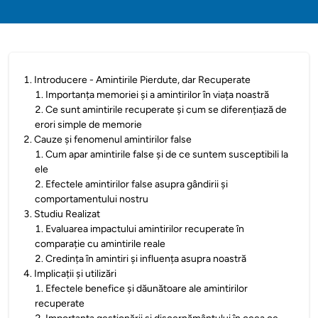
1
.
Introducere - Amintirile Pierdute, dar Recuperate
1
.
Importanța memoriei și a amintirilor în viața noastră
2
.
Ce sunt amintirile recuperate și cum se diferențiază de
erori simple de memorie
2
.
Cauze și fenomenul amintirilor false
1
.
Cum apar amintirile false și de ce suntem susceptibili la
ele
2
.
Efectele amintirilor false asupra gândirii și
comportamentului nostru
3
.
Studiu Realizat
1
.
Evaluarea impactului amintirilor recuperate în
comparație cu amintirile reale
2
.
Credința în amintiri și influența asupra noastră
4
.
Implicații și utilizări
1
.
Efectele benefice și dăunătoare ale amintirilor
recuperate